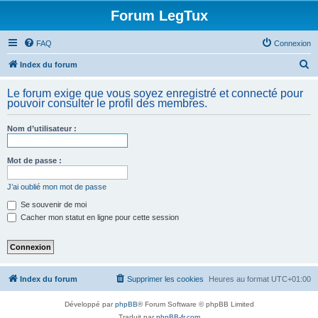
Forum LegTux
FAQ
Connexion
R
Index du forum
e
Le forum exige que vous soyez enregistré et connecté pour
c
pouvoir consulter le profil des membres.
h
Nom d’utilisateur :
e
r
Mot de passe :
c
h
J’ai oublié mon mot de passe
e
Se souvenir de moi
Cacher mon statut en ligne pour cette session
r
Index du forum
Supprimer les cookies
Heures au format
UTC+01:00
Développé par
phpBB
® Forum Software © phpBB Limited
Traduit par
phpBB-fr.com