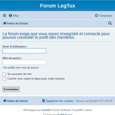
Forum LegTux
FAQ
Connexion
R
Index du forum
e
Le forum exige que vous soyez enregistré et connecté pour
c
pouvoir consulter le profil des membres.
h
Nom d’utilisateur :
e
r
Mot de passe :
c
h
J’ai oublié mon mot de passe
e
Se souvenir de moi
Cacher mon statut en ligne pour cette session
r
Index du forum
Supprimer les cookies
Heures au format
UTC+01:00
Développé par
phpBB
® Forum Software © phpBB Limited
Traduit par
phpBB-fr.com