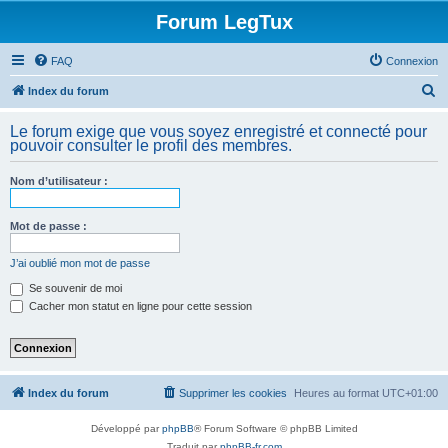
Forum LegTux
FAQ
Connexion
R
Index du forum
e
Le forum exige que vous soyez enregistré et connecté pour
c
pouvoir consulter le profil des membres.
h
Nom d’utilisateur :
e
r
Mot de passe :
c
h
J’ai oublié mon mot de passe
e
Se souvenir de moi
Cacher mon statut en ligne pour cette session
r
Index du forum
Supprimer les cookies
Heures au format
UTC+01:00
Développé par
phpBB
® Forum Software © phpBB Limited
Traduit par
phpBB-fr.com