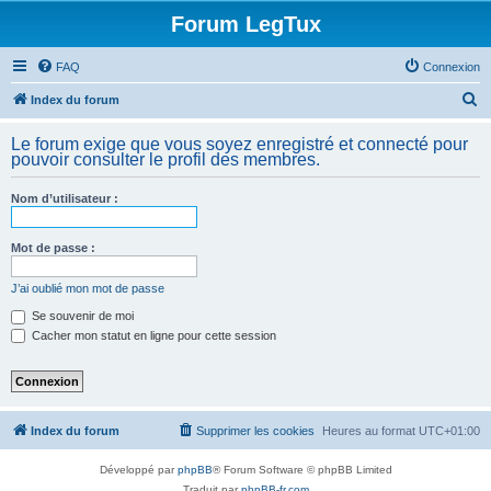
Forum LegTux
FAQ
Connexion
R
Index du forum
e
Le forum exige que vous soyez enregistré et connecté pour
c
pouvoir consulter le profil des membres.
h
Nom d’utilisateur :
e
r
Mot de passe :
c
h
J’ai oublié mon mot de passe
e
Se souvenir de moi
Cacher mon statut en ligne pour cette session
r
Index du forum
Supprimer les cookies
Heures au format
UTC+01:00
Développé par
phpBB
® Forum Software © phpBB Limited
Traduit par
phpBB-fr.com