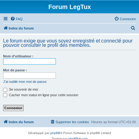
Forum LegTux
FAQ
Connexion
R
Index du forum
e
Le forum exige que vous soyez enregistré et connecté pour
c
pouvoir consulter le profil des membres.
h
Nom d’utilisateur :
e
r
Mot de passe :
c
h
J’ai oublié mon mot de passe
e
Se souvenir de moi
Cacher mon statut en ligne pour cette session
r
Index du forum
Supprimer les cookies
Heures au format
UTC+01:00
Développé par
phpBB
® Forum Software © phpBB Limited
Traduit par
phpBB-fr.com