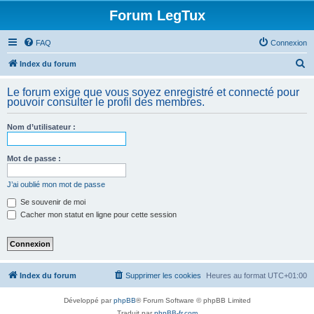
Forum LegTux
FAQ
Connexion
R
Index du forum
e
Le forum exige que vous soyez enregistré et connecté pour
c
pouvoir consulter le profil des membres.
h
Nom d’utilisateur :
e
r
Mot de passe :
c
h
J’ai oublié mon mot de passe
e
Se souvenir de moi
Cacher mon statut en ligne pour cette session
r
Index du forum
Supprimer les cookies
Heures au format
UTC+01:00
Développé par
phpBB
® Forum Software © phpBB Limited
Traduit par
phpBB-fr.com