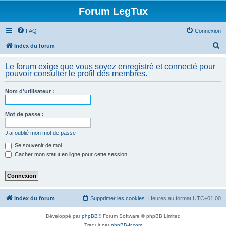
Forum LegTux
FAQ
Connexion
R
Index du forum
e
Le forum exige que vous soyez enregistré et connecté pour
c
pouvoir consulter le profil des membres.
h
Nom d’utilisateur :
e
r
Mot de passe :
c
h
J’ai oublié mon mot de passe
e
Se souvenir de moi
Cacher mon statut en ligne pour cette session
r
Index du forum
Supprimer les cookies
Heures au format
UTC+01:00
Développé par
phpBB
® Forum Software © phpBB Limited
Traduit par
phpBB-fr.com