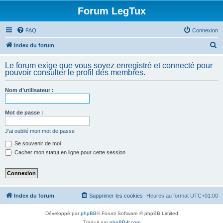
Forum LegTux
FAQ
Connexion
R
Index du forum
e
Le forum exige que vous soyez enregistré et connecté pour
c
pouvoir consulter le profil des membres.
h
Nom d’utilisateur :
e
r
Mot de passe :
c
h
J’ai oublié mon mot de passe
e
Se souvenir de moi
Cacher mon statut en ligne pour cette session
r
Index du forum
Supprimer les cookies
Heures au format
UTC+01:00
Développé par
phpBB
® Forum Software © phpBB Limited
Traduit par
phpBB-fr.com