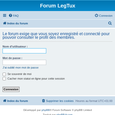
Forum LegTux
FAQ
Connexion
R
Index du forum
e
Le forum exige que vous soyez enregistré et connecté pour
c
pouvoir consulter le profil des membres.
h
Nom d’utilisateur :
e
r
Mot de passe :
c
h
J’ai oublié mon mot de passe
e
Se souvenir de moi
Cacher mon statut en ligne pour cette session
r
Index du forum
Supprimer les cookies
Heures au format
UTC+01:00
Développé par
phpBB
® Forum Software © phpBB Limited
Traduit par
phpBB-fr.com