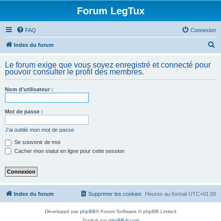
Forum LegTux
FAQ
Connexion
R
Index du forum
e
Le forum exige que vous soyez enregistré et connecté pour
c
pouvoir consulter le profil des membres.
h
Nom d’utilisateur :
e
r
Mot de passe :
c
h
J’ai oublié mon mot de passe
e
Se souvenir de moi
Cacher mon statut en ligne pour cette session
r
Index du forum
Supprimer les cookies
Heures au format
UTC+01:00
Développé par
phpBB
® Forum Software © phpBB Limited
Traduit par
phpBB-fr.com