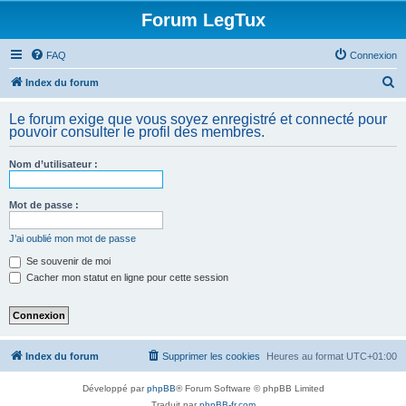
Forum LegTux
FAQ
Connexion
R
Index du forum
e
Le forum exige que vous soyez enregistré et connecté pour
c
pouvoir consulter le profil des membres.
h
Nom d’utilisateur :
e
r
Mot de passe :
c
h
J’ai oublié mon mot de passe
e
Se souvenir de moi
Cacher mon statut en ligne pour cette session
r
Index du forum
Supprimer les cookies
Heures au format
UTC+01:00
Développé par
phpBB
® Forum Software © phpBB Limited
Traduit par
phpBB-fr.com