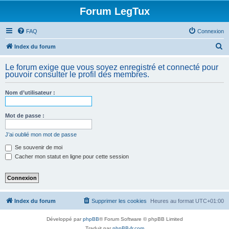
Forum LegTux
FAQ
Connexion
R
Index du forum
e
Le forum exige que vous soyez enregistré et connecté pour
c
pouvoir consulter le profil des membres.
h
Nom d’utilisateur :
e
r
Mot de passe :
c
h
J’ai oublié mon mot de passe
e
Se souvenir de moi
Cacher mon statut en ligne pour cette session
r
Index du forum
Supprimer les cookies
Heures au format
UTC+01:00
Développé par
phpBB
® Forum Software © phpBB Limited
Traduit par
phpBB-fr.com