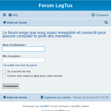
Forum LegTux
FAQ
Connexion
R
Index du forum
e
Le forum exige que vous soyez enregistré et connecté pour
c
pouvoir consulter le profil des membres.
h
Nom d’utilisateur :
e
r
Mot de passe :
c
h
J’ai oublié mon mot de passe
e
Se souvenir de moi
Cacher mon statut en ligne pour cette session
r
Index du forum
Supprimer les cookies
Heures au format
UTC+01:00
Développé par
phpBB
® Forum Software © phpBB Limited
Traduit par
phpBB-fr.com