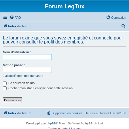
Forum LegTux
FAQ
Connexion
R
Index du forum
e
Le forum exige que vous soyez enregistré et connecté pour
c
pouvoir consulter le profil des membres.
h
Nom d’utilisateur :
e
r
Mot de passe :
c
h
J’ai oublié mon mot de passe
e
Se souvenir de moi
Cacher mon statut en ligne pour cette session
r
Index du forum
Supprimer les cookies
Heures au format
UTC+01:00
Développé par
phpBB
® Forum Software © phpBB Limited
Traduit par
phpBB-fr.com