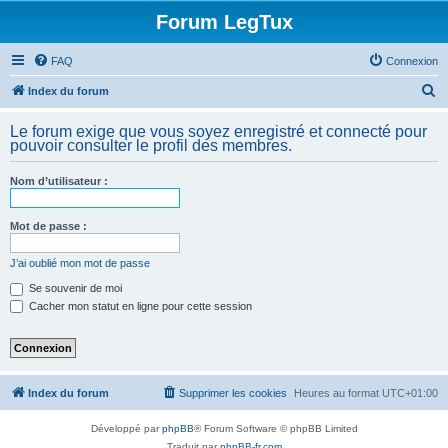
Forum LegTux
FAQ
Connexion
R
Index du forum
e
Le forum exige que vous soyez enregistré et connecté pour
c
pouvoir consulter le profil des membres.
h
Nom d’utilisateur :
e
r
Mot de passe :
c
h
J’ai oublié mon mot de passe
e
Se souvenir de moi
Cacher mon statut en ligne pour cette session
r
Index du forum
Supprimer les cookies
Heures au format
UTC+01:00
Développé par
phpBB
® Forum Software © phpBB Limited
Traduit par
phpBB-fr.com