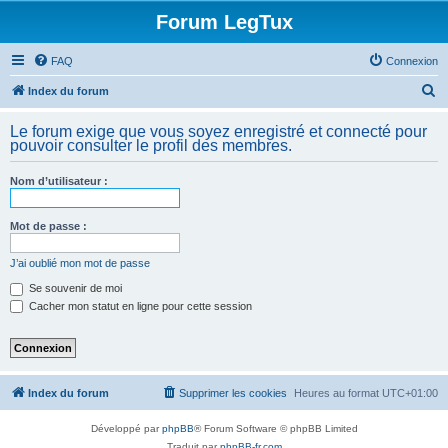
Forum LegTux
FAQ
Connexion
R
Index du forum
e
Le forum exige que vous soyez enregistré et connecté pour
c
pouvoir consulter le profil des membres.
h
Nom d’utilisateur :
e
r
Mot de passe :
c
h
J’ai oublié mon mot de passe
e
Se souvenir de moi
Cacher mon statut en ligne pour cette session
r
Index du forum
Supprimer les cookies
Heures au format
UTC+01:00
Développé par
phpBB
® Forum Software © phpBB Limited
Traduit par
phpBB-fr.com