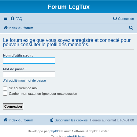
Forum LegTux
FAQ
Connexion
R
Index du forum
e
Le forum exige que vous soyez enregistré et connecté pour
c
pouvoir consulter le profil des membres.
h
Nom d’utilisateur :
e
r
Mot de passe :
c
h
J’ai oublié mon mot de passe
e
Se souvenir de moi
Cacher mon statut en ligne pour cette session
r
Index du forum
Supprimer les cookies
Heures au format
UTC+01:00
Développé par
phpBB
® Forum Software © phpBB Limited
Traduit par
phpBB-fr.com