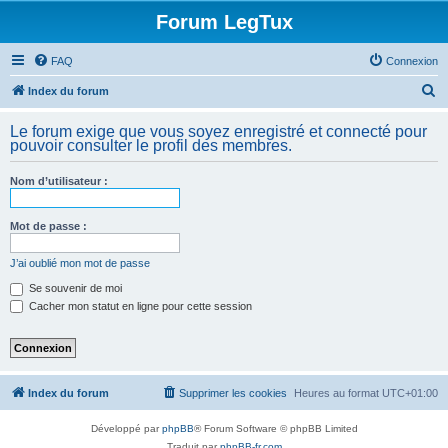
Forum LegTux
FAQ
Connexion
R
Index du forum
e
Le forum exige que vous soyez enregistré et connecté pour
c
pouvoir consulter le profil des membres.
h
Nom d’utilisateur :
e
r
Mot de passe :
c
h
J’ai oublié mon mot de passe
e
Se souvenir de moi
Cacher mon statut en ligne pour cette session
r
Index du forum
Supprimer les cookies
Heures au format
UTC+01:00
Développé par
phpBB
® Forum Software © phpBB Limited
Traduit par
phpBB-fr.com