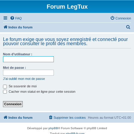
Forum LegTux
FAQ
Connexion
R
Index du forum
e
Le forum exige que vous soyez enregistré et connecté pour
c
pouvoir consulter le profil des membres.
h
Nom d’utilisateur :
e
r
Mot de passe :
c
h
J’ai oublié mon mot de passe
e
Se souvenir de moi
Cacher mon statut en ligne pour cette session
r
Index du forum
Supprimer les cookies
Heures au format
UTC+01:00
Développé par
phpBB
® Forum Software © phpBB Limited
Traduit par
phpBB-fr.com