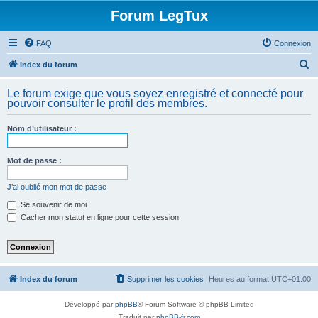
Forum LegTux
FAQ
Connexion
R
Index du forum
e
Le forum exige que vous soyez enregistré et connecté pour
c
pouvoir consulter le profil des membres.
h
Nom d’utilisateur :
e
r
Mot de passe :
c
h
J’ai oublié mon mot de passe
e
Se souvenir de moi
Cacher mon statut en ligne pour cette session
r
Index du forum
Supprimer les cookies
Heures au format
UTC+01:00
Développé par
phpBB
® Forum Software © phpBB Limited
Traduit par
phpBB-fr.com