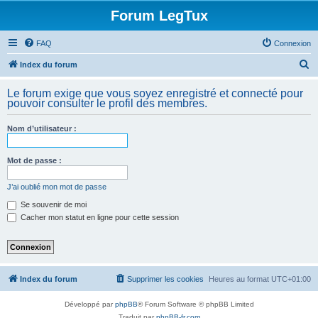
Forum LegTux
FAQ
Connexion
R
Index du forum
e
Le forum exige que vous soyez enregistré et connecté pour
c
pouvoir consulter le profil des membres.
h
Nom d’utilisateur :
e
r
Mot de passe :
c
h
J’ai oublié mon mot de passe
e
Se souvenir de moi
Cacher mon statut en ligne pour cette session
r
Index du forum
Supprimer les cookies
Heures au format
UTC+01:00
Développé par
phpBB
® Forum Software © phpBB Limited
Traduit par
phpBB-fr.com