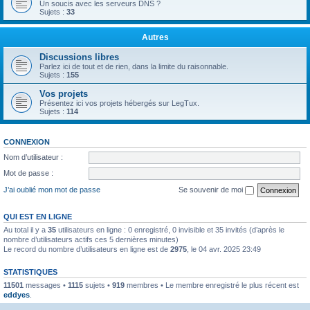
Un soucis avec les serveurs DNS ?
Sujets :
33
Autres
Discussions libres
Parlez ici de tout et de rien, dans la limite du raisonnable.
Sujets :
155
Vos projets
Présentez ici vos projets hébergés sur LegTux.
Sujets :
114
CONNEXION
Nom d’utilisateur :
Mot de passe :
J’ai oublié mon mot de passe
Se souvenir de moi
QUI EST EN LIGNE
Au total il y a
35
utilisateurs en ligne : 0 enregistré, 0 invisible et 35 invités (d’après le
nombre d’utilisateurs actifs ces 5 dernières minutes)
Le record du nombre d’utilisateurs en ligne est de
2975
, le 04 avr. 2025 23:49
STATISTIQUES
11501
messages •
1115
sujets •
919
membres • Le membre enregistré le plus récent est
eddyes
.