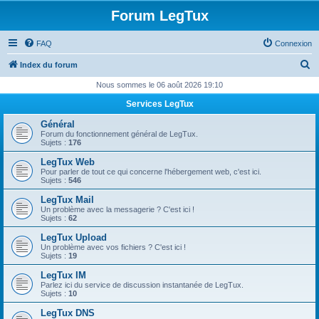
Forum LegTux
FAQ
Connexion
R
Index du forum
e
Nous sommes le 06 août 2026 19:10
c
Services LegTux
h
Général
e
Forum du fonctionnement général de LegTux.
Sujets :
176
r
LegTux Web
c
Pour parler de tout ce qui concerne l'hébergement web, c'est ici.
Sujets :
546
h
LegTux Mail
e
Un problème avec la messagerie ? C'est ici !
Sujets :
62
r
LegTux Upload
Un problème avec vos fichiers ? C'est ici !
Sujets :
19
LegTux IM
Parlez ici du service de discussion instantanée de LegTux.
Sujets :
10
LegTux DNS