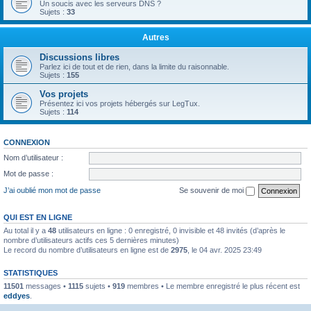
Un soucis avec les serveurs DNS ?
Sujets :
33
Autres
Discussions libres
Parlez ici de tout et de rien, dans la limite du raisonnable.
Sujets :
155
Vos projets
Présentez ici vos projets hébergés sur LegTux.
Sujets :
114
CONNEXION
Nom d’utilisateur :
Mot de passe :
J’ai oublié mon mot de passe
Se souvenir de moi
QUI EST EN LIGNE
Au total il y a
48
utilisateurs en ligne : 0 enregistré, 0 invisible et 48 invités (d’après le
nombre d’utilisateurs actifs ces 5 dernières minutes)
Le record du nombre d’utilisateurs en ligne est de
2975
, le 04 avr. 2025 23:49
STATISTIQUES
11501
messages •
1115
sujets •
919
membres • Le membre enregistré le plus récent est
eddyes
.