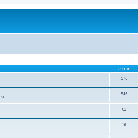
SUJETS
176
546
ici.
62
19