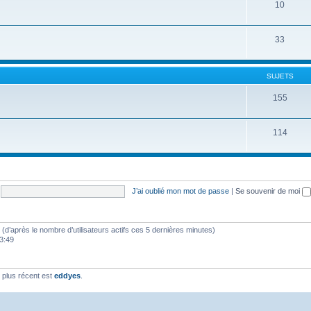
10
33
SUJETS
155
114
J’ai oublié mon mot de passe
|
Se souvenir de moi
tés (d’après le nombre d’utilisateurs actifs ces 5 dernières minutes)
23:49
plus récent est
eddyes
.