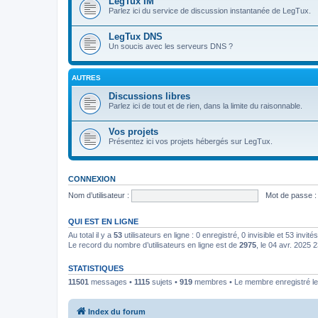
LegTux IM
Parlez ici du service de discussion instantanée de LegTux.
LegTux DNS
Un soucis avec les serveurs DNS ?
AUTRES
Discussions libres
Parlez ici de tout et de rien, dans la limite du raisonnable.
Vos projets
Présentez ici vos projets hébergés sur LegTux.
CONNEXION
Nom d’utilisateur :
Mot de passe :
QUI EST EN LIGNE
Au total il y a
53
utilisateurs en ligne : 0 enregistré, 0 invisible et 53 invi
Le record du nombre d’utilisateurs en ligne est de
2975
, le 04 avr. 2025 
STATISTIQUES
11501
messages •
1115
sujets •
919
membres • Le membre enregistré le 
Index du forum