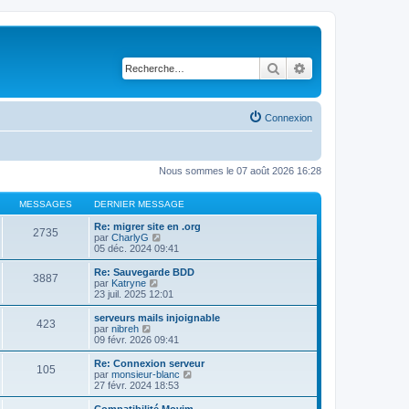
Rechercher
Recherche avancé
Connexion
Nous sommes le 07 août 2026 16:28
MESSAGES
DERNIER MESSAGE
Re: migrer site en .org
2735
V
par
CharlyG
o
05 déc. 2024 09:41
i
r
Re: Sauvegarde BDD
3887
l
V
par
Katryne
e
o
23 juil. 2025 12:01
d
i
e
r
serveurs mails injoignable
423
r
l
V
par
nibreh
n
e
o
09 févr. 2026 09:41
i
d
i
e
e
r
Re: Connexion serveur
r
105
r
l
V
par
monsieur-blanc
m
n
e
o
27 févr. 2024 18:53
e
i
d
i
s
e
e
r