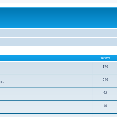
SUJETS
176
546
ici.
62
19