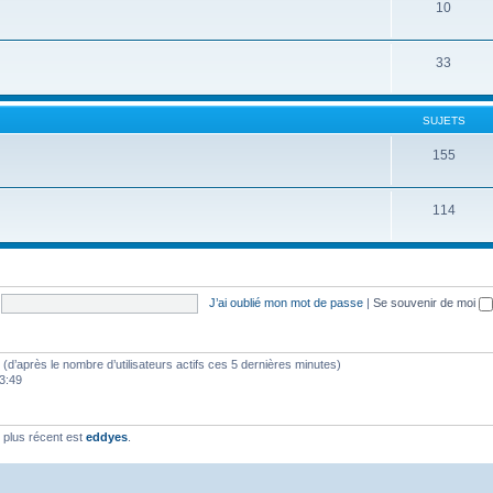
10
33
SUJETS
155
114
J’ai oublié mon mot de passe
|
Se souvenir de moi
tés (d’après le nombre d’utilisateurs actifs ces 5 dernières minutes)
23:49
plus récent est
eddyes
.