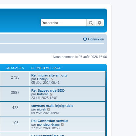
Rechercher
Recherche avancé
Connexion
Nous sommes le 07 août 2026 16:06
MESSAGES
DERNIER MESSAGE
Re: migrer site en .org
2735
V
par
CharlyG
o
05 déc. 2024 09:41
i
r
Re: Sauvegarde BDD
3887
l
V
par
Katryne
e
o
23 juil. 2025 12:01
d
i
e
r
serveurs mails injoignable
423
r
l
V
par
nibreh
n
e
o
09 févr. 2026 09:41
i
d
i
e
e
r
Re: Connexion serveur
r
105
r
l
V
par
monsieur-blanc
m
n
e
o
27 févr. 2024 18:53
e
i
d
i
s
e
e
r