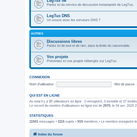
LegTux IM
Parlez ici du service de discussion instantanée de LegTux.
LegTux DNS
Un soucis avec les serveurs DNS ?
AUTRES
Discussions libres
Parlez ici de tout et de rien, dans la limite du raisonnable.
Vos projets
Présentez ici vos projets hébergés sur LegTux.
CONNEXION
Nom d’utilisateur :
Mot de passe :
QUI EST EN LIGNE
Au total il y a
37
utilisateurs en ligne : 0 enregistré, 0 invisible et 37 invi
Le record du nombre d’utilisateurs en ligne est de
2975
, le 04 avr. 2025 
STATISTIQUES
11501
messages •
1115
sujets •
919
membres • Le membre enregistré le 
Index du forum