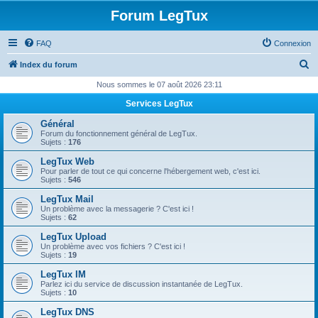
Forum LegTux
FAQ
Connexion
R
Index du forum
e
Nous sommes le 07 août 2026 23:11
c
Services LegTux
h
Général
e
Forum du fonctionnement général de LegTux.
Sujets :
176
r
LegTux Web
c
Pour parler de tout ce qui concerne l'hébergement web, c'est ici.
Sujets :
546
h
LegTux Mail
e
Un problème avec la messagerie ? C'est ici !
Sujets :
62
r
LegTux Upload
Un problème avec vos fichiers ? C'est ici !
Sujets :
19
LegTux IM
Parlez ici du service de discussion instantanée de LegTux.
Sujets :
10
LegTux DNS