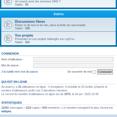
Un soucis avec les serveurs DNS ?
Sujets :
33
Autres
Discussions libres
Parlez ici de tout et de rien, dans la limite du raisonnable.
Sujets :
155
Vos projets
Présentez ici vos projets hébergés sur LegTux.
Sujets :
114
CONNEXION
Nom d’utilisateur :
Mot de passe :
J’ai oublié mon mot de passe
Se souvenir de moi
QUI EST EN LIGNE
Au total il y a
33
utilisateurs en ligne : 0 enregistré, 0 invisible et 33 invités (d’après le
nombre d’utilisateurs actifs ces 5 dernières minutes)
Le record du nombre d’utilisateurs en ligne est de
2975
, le 04 avr. 2025 23:49
STATISTIQUES
11501
messages •
1115
sujets •
919
membres • Le membre enregistré le plus récent est
eddyes
.