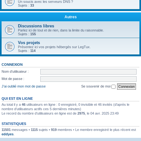
Un soucis avec les serveurs DNS ?
Sujets :
33
Autres
Discussions libres
Parlez ici de tout et de rien, dans la limite du raisonnable.
Sujets :
155
Vos projets
Présentez ici vos projets hébergés sur LegTux.
Sujets :
114
CONNEXION
Nom d’utilisateur :
Mot de passe :
J’ai oublié mon mot de passe
Se souvenir de moi
QUI EST EN LIGNE
Au total il y a
46
utilisateurs en ligne : 0 enregistré, 0 invisible et 46 invités (d’après le
nombre d’utilisateurs actifs ces 5 dernières minutes)
Le record du nombre d’utilisateurs en ligne est de
2975
, le 04 avr. 2025 23:49
STATISTIQUES
11501
messages •
1115
sujets •
919
membres • Le membre enregistré le plus récent est
eddyes
.