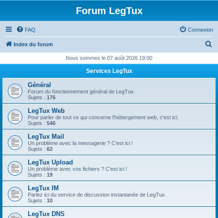
Forum LegTux
FAQ
Connexion
R
Index du forum
e
Nous sommes le 07 août 2026 19:00
c
Services LegTux
h
Général
e
Forum du fonctionnement général de LegTux.
Sujets :
176
r
LegTux Web
c
Pour parler de tout ce qui concerne l'hébergement web, c'est ici.
Sujets :
546
h
LegTux Mail
e
Un problème avec la messagerie ? C'est ici !
Sujets :
62
r
LegTux Upload
Un problème avec vos fichiers ? C'est ici !
Sujets :
19
LegTux IM
Parlez ici du service de discussion instantanée de LegTux.
Sujets :
10
LegTux DNS