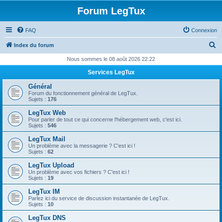
Forum LegTux
FAQ
Connexion
R
Index du forum
e
Nous sommes le 08 août 2026 22:22
c
Services LegTux
h
Général
e
Forum du fonctionnement général de LegTux.
Sujets :
176
r
LegTux Web
c
Pour parler de tout ce qui concerne l'hébergement web, c'est ici.
Sujets :
546
h
LegTux Mail
e
Un problème avec la messagerie ? C'est ici !
Sujets :
62
r
LegTux Upload
Un problème avec vos fichiers ? C'est ici !
Sujets :
19
LegTux IM
Parlez ici du service de discussion instantanée de LegTux.
Sujets :
10
LegTux DNS