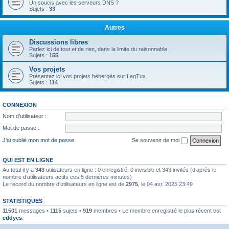
Un soucis avec les serveurs DNS ?
Sujets :
33
Autres
Discussions libres
Parlez ici de tout et de rien, dans la limite du raisonnable.
Sujets :
155
Vos projets
Présentez ici vos projets hébergés sur LegTux.
Sujets :
114
CONNEXION
Nom d’utilisateur :
Mot de passe :
J’ai oublié mon mot de passe
Se souvenir de moi
QUI EST EN LIGNE
Au total il y a
343
utilisateurs en ligne : 0 enregistré, 0 invisible et 343 invités (d’après le
nombre d’utilisateurs actifs ces 5 dernières minutes)
Le record du nombre d’utilisateurs en ligne est de
2975
, le 04 avr. 2025 23:49
STATISTIQUES
11501
messages •
1115
sujets •
919
membres • Le membre enregistré le plus récent est
eddyes
.