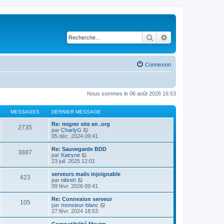
Rechercher
Recherche avancé
Connexion
Nous sommes le 06 août 2026 16:53
MESSAGES
DERNIER MESSAGE
Re: migrer site en .org
2735
V
par
CharlyG
o
05 déc. 2024 09:41
i
r
Re: Sauvegarde BDD
3887
l
V
par
Katryne
e
o
23 juil. 2025 12:01
d
i
e
r
serveurs mails injoignable
423
r
l
V
par
nibreh
n
e
o
09 févr. 2026 09:41
i
d
i
e
e
r
Re: Connexion serveur
r
105
r
l
V
par
monsieur-blanc
m
n
e
o
27 févr. 2024 18:53
e
i
d
i
s
e
e
r