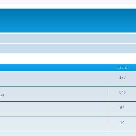
SUJETS
176
546
ici.
62
19