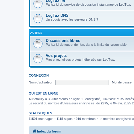
LegTux IM
Parlez ici du service de discussion instantanée de LegTux.
LegTux DNS
Un soucis avec les serveurs DNS ?
AUTRES
Discussions libres
Parlez ici de tout et de rien, dans la limite du raisonnable.
Vos projets
Présentez ici vos projets hébergés sur LegTux.
CONNEXION
Nom d’utilisateur :
Mot de passe :
QUI EST EN LIGNE
Au total il y a
35
utilisateurs en ligne : 0 enregistré, 0 invisible et 35 invi
Le record du nombre d’utilisateurs en ligne est de
2975
, le 04 avr. 2025 
STATISTIQUES
11501
messages •
1115
sujets •
919
membres • Le membre enregistré le 
Index du forum