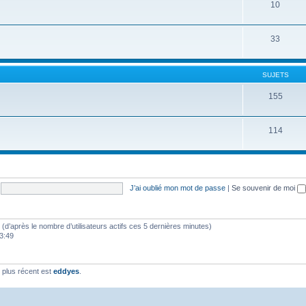
10
33
SUJETS
155
114
J’ai oublié mon mot de passe
|
Se souvenir de moi
tés (d’après le nombre d’utilisateurs actifs ces 5 dernières minutes)
23:49
plus récent est
eddyes
.