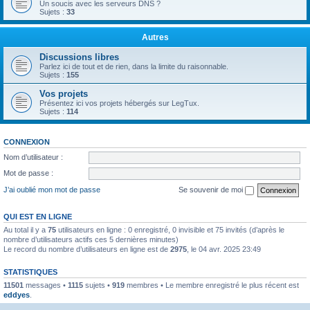
Un soucis avec les serveurs DNS ?
Sujets :
33
Autres
Discussions libres
Parlez ici de tout et de rien, dans la limite du raisonnable.
Sujets :
155
Vos projets
Présentez ici vos projets hébergés sur LegTux.
Sujets :
114
CONNEXION
Nom d’utilisateur :
Mot de passe :
J’ai oublié mon mot de passe
Se souvenir de moi
QUI EST EN LIGNE
Au total il y a
75
utilisateurs en ligne : 0 enregistré, 0 invisible et 75 invités (d’après le
nombre d’utilisateurs actifs ces 5 dernières minutes)
Le record du nombre d’utilisateurs en ligne est de
2975
, le 04 avr. 2025 23:49
STATISTIQUES
11501
messages •
1115
sujets •
919
membres • Le membre enregistré le plus récent est
eddyes
.