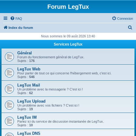
Forum LegTux
FAQ
Connexion
R
Index du forum
e
Nous sommes le 09 août 2026 13:40
c
Services LegTux
h
Général
e
Forum du fonctionnement général de LegTux.
Sujets :
176
r
LegTux Web
c
Pour parler de tout ce qui concerne l'hébergement web, c'est ici.
Sujets :
546
h
LegTux Mail
e
Un problème avec la messagerie ? C'est ici !
Sujets :
62
r
LegTux Upload
Un problème avec vos fichiers ? C'est ici !
Sujets :
19
LegTux IM
Parlez ici du service de discussion instantanée de LegTux.
Sujets :
10
LegTux DNS