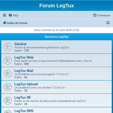
Forum LegTux
FAQ
Connexion
R
Index du forum
e
Nous sommes le 10 août 2026 11:55
c
Services LegTux
h
Général
e
Forum du fonctionnement général de LegTux.
Sujets :
176
r
LegTux Web
c
Pour parler de tout ce qui concerne l'hébergement web, c'est ici.
Sujets :
546
h
LegTux Mail
e
Un problème avec la messagerie ? C'est ici !
Sujets :
62
r
LegTux Upload
Un problème avec vos fichiers ? C'est ici !
Sujets :
19
LegTux IM
Parlez ici du service de discussion instantanée de LegTux.
Sujets :
10
LegTux DNS