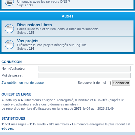
Un soucis avec les serveurs DNS ?
Sujets :
33
Autres
Discussions libres
Parlez ici de tout et de rien, dans la limite du raisonnable.
Sujets :
155
Vos projets
Présentez ici vos projets hébergés sur LegTux.
Sujets :
114
CONNEXION
Nom d’utilisateur :
Mot de passe :
J’ai oublié mon mot de passe
Se souvenir de moi
QUI EST EN LIGNE
Au total il y a
49
utilisateurs en ligne : 0 enregistré, 0 invisible et 49 invités (d’après le
nombre d’utilisateurs actifs ces 5 dernières minutes)
Le record du nombre d’utilisateurs en ligne est de
2975
, le 04 avr. 2025 23:49
STATISTIQUES
11501
messages •
1115
sujets •
919
membres • Le membre enregistré le plus récent est
eddyes
.