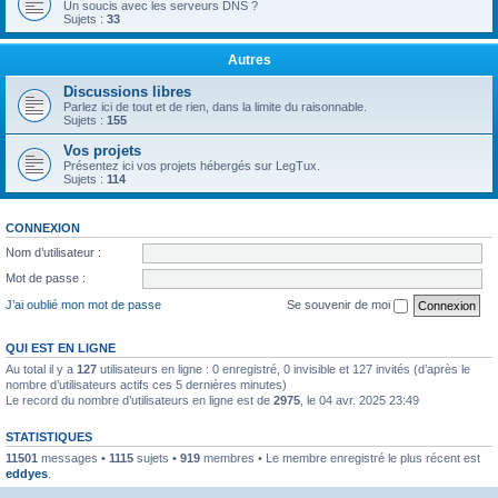
Un soucis avec les serveurs DNS ?
Sujets :
33
Autres
Discussions libres
Parlez ici de tout et de rien, dans la limite du raisonnable.
Sujets :
155
Vos projets
Présentez ici vos projets hébergés sur LegTux.
Sujets :
114
CONNEXION
Nom d’utilisateur :
Mot de passe :
J’ai oublié mon mot de passe
Se souvenir de moi
QUI EST EN LIGNE
Au total il y a
127
utilisateurs en ligne : 0 enregistré, 0 invisible et 127 invités (d’après le
nombre d’utilisateurs actifs ces 5 dernières minutes)
Le record du nombre d’utilisateurs en ligne est de
2975
, le 04 avr. 2025 23:49
STATISTIQUES
11501
messages •
1115
sujets •
919
membres • Le membre enregistré le plus récent est
eddyes
.