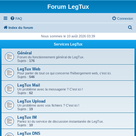
Forum LegTux
FAQ
Connexion
R
Index du forum
e
Nous sommes le 10 août 2026 03:39
c
Services LegTux
h
Général
e
Forum du fonctionnement général de LegTux.
Sujets :
176
r
LegTux Web
c
Pour parler de tout ce qui concerne l'hébergement web, c'est ici.
Sujets :
546
h
LegTux Mail
e
Un problème avec la messagerie ? C'est ici !
Sujets :
62
r
LegTux Upload
Un problème avec vos fichiers ? C'est ici !
Sujets :
19
LegTux IM
Parlez ici du service de discussion instantanée de LegTux.
Sujets :
10
LegTux DNS