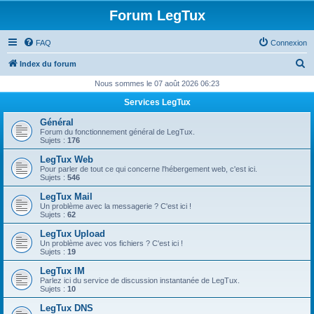
Forum LegTux
FAQ
Connexion
R
Index du forum
e
Nous sommes le 07 août 2026 06:23
c
Services LegTux
h
Général
e
Forum du fonctionnement général de LegTux.
Sujets :
176
r
LegTux Web
c
Pour parler de tout ce qui concerne l'hébergement web, c'est ici.
Sujets :
546
h
LegTux Mail
e
Un problème avec la messagerie ? C'est ici !
Sujets :
62
r
LegTux Upload
Un problème avec vos fichiers ? C'est ici !
Sujets :
19
LegTux IM
Parlez ici du service de discussion instantanée de LegTux.
Sujets :
10
LegTux DNS