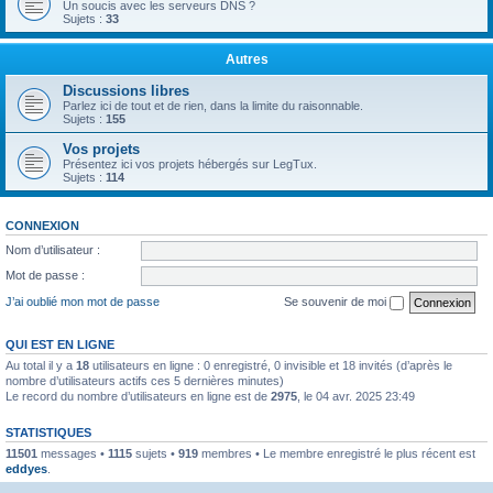
Un soucis avec les serveurs DNS ?
Sujets :
33
Autres
Discussions libres
Parlez ici de tout et de rien, dans la limite du raisonnable.
Sujets :
155
Vos projets
Présentez ici vos projets hébergés sur LegTux.
Sujets :
114
CONNEXION
Nom d’utilisateur :
Mot de passe :
J’ai oublié mon mot de passe
Se souvenir de moi
QUI EST EN LIGNE
Au total il y a
18
utilisateurs en ligne : 0 enregistré, 0 invisible et 18 invités (d’après le
nombre d’utilisateurs actifs ces 5 dernières minutes)
Le record du nombre d’utilisateurs en ligne est de
2975
, le 04 avr. 2025 23:49
STATISTIQUES
11501
messages •
1115
sujets •
919
membres • Le membre enregistré le plus récent est
eddyes
.