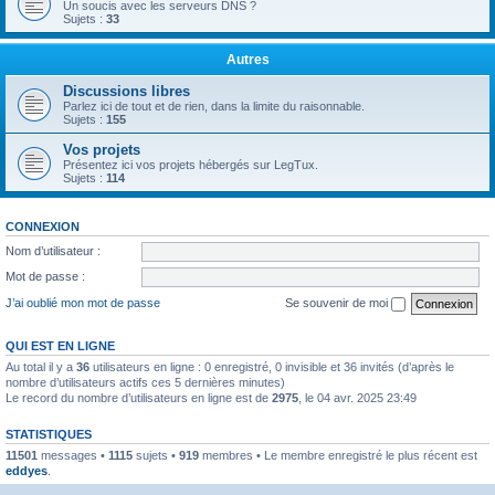
Un soucis avec les serveurs DNS ?
Sujets :
33
Autres
Discussions libres
Parlez ici de tout et de rien, dans la limite du raisonnable.
Sujets :
155
Vos projets
Présentez ici vos projets hébergés sur LegTux.
Sujets :
114
CONNEXION
Nom d’utilisateur :
Mot de passe :
J’ai oublié mon mot de passe
Se souvenir de moi
QUI EST EN LIGNE
Au total il y a
36
utilisateurs en ligne : 0 enregistré, 0 invisible et 36 invités (d’après le
nombre d’utilisateurs actifs ces 5 dernières minutes)
Le record du nombre d’utilisateurs en ligne est de
2975
, le 04 avr. 2025 23:49
STATISTIQUES
11501
messages •
1115
sujets •
919
membres • Le membre enregistré le plus récent est
eddyes
.