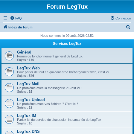
Forum LegTux
FAQ
Connexion
R
Index du forum
e
Nous sommes le 09 août 2026 02:52
c
Services LegTux
h
Général
e
Forum du fonctionnement général de LegTux.
Sujets :
176
r
LegTux Web
c
Pour parler de tout ce qui concerne l'hébergement web, c'est ici.
Sujets :
546
h
LegTux Mail
e
Un problème avec la messagerie ? C'est ici !
Sujets :
62
r
LegTux Upload
Un problème avec vos fichiers ? C'est ici !
Sujets :
19
LegTux IM
Parlez ici du service de discussion instantanée de LegTux.
Sujets :
10
LegTux DNS