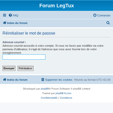
Forum LegTux
FAQ
Connexion
R
Index du forum
e
Réinitialiser le mot de passse
c
h
Adresse courriel :
Adresse courriel associée à votre compte. Si vous ne l’avez pas modifiée via votre
e
panneau d’utilisateur, il s’agit de l’adresse que vous avez fournie lors de votre
enregistrement.
r
c
h
e
r
Index du forum
Supprimer les cookies
Heures au format
UTC+01:00
Développé par
phpBB
® Forum Software © phpBB Limited
Traduit par
phpBB-fr.com
Confidentialité
|
Conditions