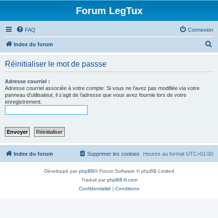
Forum LegTux
FAQ
Connexion
R
Index du forum
e
Réinitialiser le mot de passse
c
h
Adresse courriel :
Adresse courriel associée à votre compte. Si vous ne l’avez pas modifiée via votre
e
panneau d’utilisateur, il s’agit de l’adresse que vous avez fournie lors de votre
enregistrement.
r
c
h
e
r
Index du forum
Supprimer les cookies
Heures au format
UTC+01:00
Développé par
phpBB
® Forum Software © phpBB Limited
Traduit par
phpBB-fr.com
Confidentialité
|
Conditions