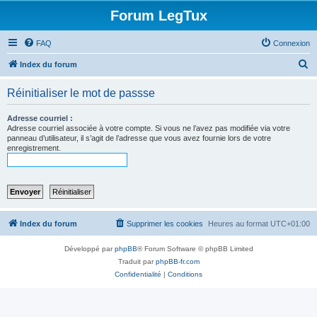
Forum LegTux
FAQ
Connexion
R
Index du forum
e
Réinitialiser le mot de passse
c
h
Adresse courriel :
Adresse courriel associée à votre compte. Si vous ne l’avez pas modifiée via votre
e
panneau d’utilisateur, il s’agit de l’adresse que vous avez fournie lors de votre
enregistrement.
r
c
h
e
r
Index du forum
Supprimer les cookies
Heures au format
UTC+01:00
Développé par
phpBB
® Forum Software © phpBB Limited
Traduit par
phpBB-fr.com
Confidentialité
|
Conditions