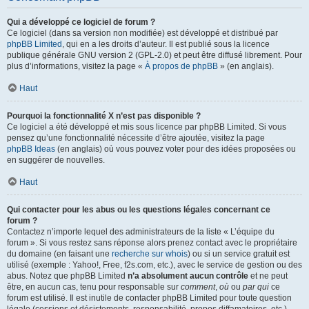
Qui a développé ce logiciel de forum ?
Ce logiciel (dans sa version non modifiée) est développé et distribué par
phpBB Limited
, qui en a les droits d’auteur. Il est publié sous la licence
publique générale GNU version 2 (GPL-2.0) et peut être diffusé librement. Pour
plus d’informations, visitez la page «
À propos de phpBB
» (en anglais).
Haut
Pourquoi la fonctionnalité X n’est pas disponible ?
Ce logiciel a été développé et mis sous licence par phpBB Limited. Si vous
pensez qu’une fonctionnalité nécessite d’être ajoutée, visitez la page
phpBB Ideas
(en anglais) où vous pouvez voter pour des idées proposées ou
en suggérer de nouvelles.
Haut
Qui contacter pour les abus ou les questions légales concernant ce
forum ?
Contactez n’importe lequel des administrateurs de la liste « L’équipe du
forum ». Si vous restez sans réponse alors prenez contact avec le propriétaire
du domaine (en faisant une
recherche sur whois
) ou si un service gratuit est
utilisé (exemple : Yahoo!, Free, f2s.com, etc.), avec le service de gestion ou des
abus. Notez que phpBB Limited
n’a absolument aucun contrôle
et ne peut
être, en aucun cas, tenu pour responsable sur
comment
,
où
ou
par qui
ce
forum est utilisé. Il est inutile de contacter phpBB Limited pour toute question