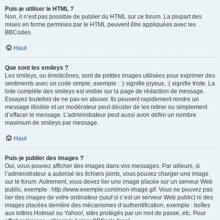
Puis-je utiliser le HTML ?
Non, il n’est pas possible de publier du HTML sur ce forum. La plupart des
mises en forme permises par le HTML peuvent être appliquées avec les
BBCodes.
Haut
Que sont les smileys ?
Les smileys, ou émoticônes, sont de petites images utilisées pour exprimer des
sentiments avec un code simple, exemple : :) signifie joyeux, :( signifie triste. La
liste complète des smileys est visible sur la page de rédaction de message.
Essayez toutefois de ne pas en abuser. Ils peuvent rapidement rendre un
message illisible et un modérateur peut décider de les retirer ou simplement
d’effacer le message. L’administrateur peut aussi avoir défini un nombre
maximum de smileys par message.
Haut
Puis-je publier des images ?
Oui, vous pouvez afficher des images dans vos messages. Par ailleurs, si
l’administrateur a autorisé les fichiers joints, vous pouvez charger une image
sur le forum. Autrement, vous devez lier une image placée sur un serveur Web
public, exemple : http://www.exemple.com/mon-image.gif. Vous ne pouvez pas
lier des images de votre ordinateur (sauf si c’est un serveur Web public) ni des
images placées derrière des mécanismes d’authentification, exemple : boîtes
aux lettres Hotmail ou Yahoo!, sites protégés par un mot de passe, etc. Pour