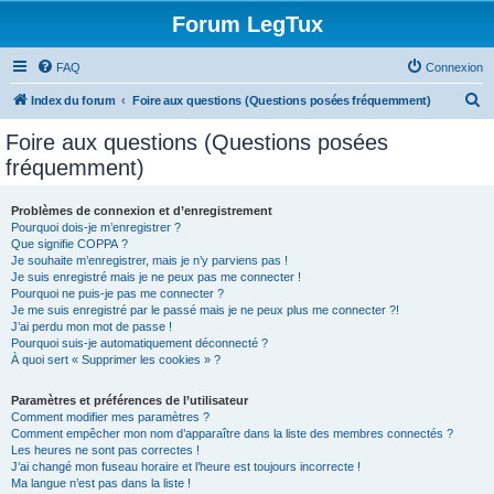
Forum LegTux
FAQ
Connexion
R
Index du forum
Foire aux questions (Questions posées fréquemment)
e
Foire aux questions (Questions posées
c
fréquemment)
h
e
Problèmes de connexion et d’enregistrement
Pourquoi dois-je m’enregistrer ?
r
Que signifie COPPA ?
c
Je souhaite m’enregistrer, mais je n’y parviens pas !
Je suis enregistré mais je ne peux pas me connecter !
h
Pourquoi ne puis-je pas me connecter ?
Je me suis enregistré par le passé mais je ne peux plus me connecter ?!
e
J’ai perdu mon mot de passe !
r
Pourquoi suis-je automatiquement déconnecté ?
À quoi sert « Supprimer les cookies » ?
Paramètres et préférences de l’utilisateur
Comment modifier mes paramètres ?
Comment empêcher mon nom d’apparaître dans la liste des membres connectés ?
Les heures ne sont pas correctes !
J’ai changé mon fuseau horaire et l’heure est toujours incorrecte !
Ma langue n’est pas dans la liste !