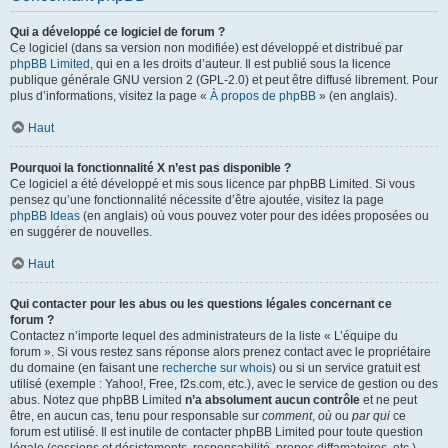
Qui a développé ce logiciel de forum ?
Ce logiciel (dans sa version non modifiée) est développé et distribué par
phpBB Limited
, qui en a les droits d’auteur. Il est publié sous la licence
publique générale GNU version 2 (GPL-2.0) et peut être diffusé librement. Pour
plus d’informations, visitez la page «
À propos de phpBB
» (en anglais).
Haut
Pourquoi la fonctionnalité X n’est pas disponible ?
Ce logiciel a été développé et mis sous licence par phpBB Limited. Si vous
pensez qu’une fonctionnalité nécessite d’être ajoutée, visitez la page
phpBB Ideas
(en anglais) où vous pouvez voter pour des idées proposées ou
en suggérer de nouvelles.
Haut
Qui contacter pour les abus ou les questions légales concernant ce
forum ?
Contactez n’importe lequel des administrateurs de la liste « L’équipe du
forum ». Si vous restez sans réponse alors prenez contact avec le propriétaire
du domaine (en faisant une
recherche sur whois
) ou si un service gratuit est
utilisé (exemple : Yahoo!, Free, f2s.com, etc.), avec le service de gestion ou des
abus. Notez que phpBB Limited
n’a absolument aucun contrôle
et ne peut
être, en aucun cas, tenu pour responsable sur
comment
,
où
ou
par qui
ce
forum est utilisé. Il est inutile de contacter phpBB Limited pour toute question