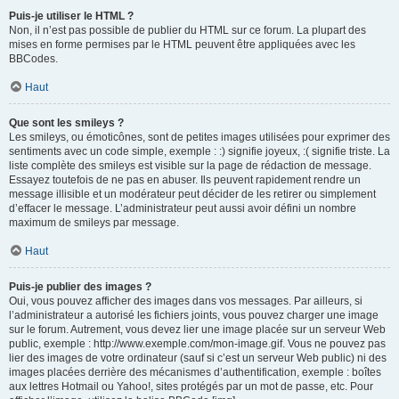
Puis-je utiliser le HTML ?
Non, il n’est pas possible de publier du HTML sur ce forum. La plupart des
mises en forme permises par le HTML peuvent être appliquées avec les
BBCodes.
Haut
Que sont les smileys ?
Les smileys, ou émoticônes, sont de petites images utilisées pour exprimer des
sentiments avec un code simple, exemple : :) signifie joyeux, :( signifie triste. La
liste complète des smileys est visible sur la page de rédaction de message.
Essayez toutefois de ne pas en abuser. Ils peuvent rapidement rendre un
message illisible et un modérateur peut décider de les retirer ou simplement
d’effacer le message. L’administrateur peut aussi avoir défini un nombre
maximum de smileys par message.
Haut
Puis-je publier des images ?
Oui, vous pouvez afficher des images dans vos messages. Par ailleurs, si
l’administrateur a autorisé les fichiers joints, vous pouvez charger une image
sur le forum. Autrement, vous devez lier une image placée sur un serveur Web
public, exemple : http://www.exemple.com/mon-image.gif. Vous ne pouvez pas
lier des images de votre ordinateur (sauf si c’est un serveur Web public) ni des
images placées derrière des mécanismes d’authentification, exemple : boîtes
aux lettres Hotmail ou Yahoo!, sites protégés par un mot de passe, etc. Pour