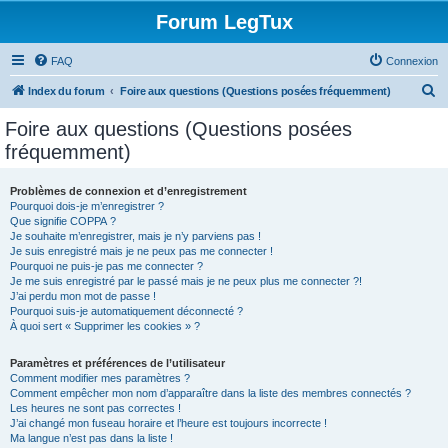
Forum LegTux
FAQ
Connexion
R
Index du forum
Foire aux questions (Questions posées fréquemment)
e
Foire aux questions (Questions posées
c
fréquemment)
h
e
Problèmes de connexion et d’enregistrement
Pourquoi dois-je m’enregistrer ?
r
Que signifie COPPA ?
c
Je souhaite m’enregistrer, mais je n’y parviens pas !
Je suis enregistré mais je ne peux pas me connecter !
h
Pourquoi ne puis-je pas me connecter ?
Je me suis enregistré par le passé mais je ne peux plus me connecter ?!
e
J’ai perdu mon mot de passe !
r
Pourquoi suis-je automatiquement déconnecté ?
À quoi sert « Supprimer les cookies » ?
Paramètres et préférences de l’utilisateur
Comment modifier mes paramètres ?
Comment empêcher mon nom d’apparaître dans la liste des membres connectés ?
Les heures ne sont pas correctes !
J’ai changé mon fuseau horaire et l’heure est toujours incorrecte !
Ma langue n’est pas dans la liste !