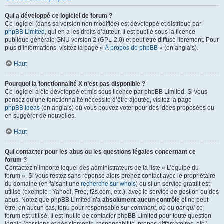
Qui a développé ce logiciel de forum ?
Ce logiciel (dans sa version non modifiée) est développé et distribué par
phpBB Limited
, qui en a les droits d’auteur. Il est publié sous la licence
publique générale GNU version 2 (GPL-2.0) et peut être diffusé librement. Pour
plus d’informations, visitez la page «
À propos de phpBB
» (en anglais).
Haut
Pourquoi la fonctionnalité X n’est pas disponible ?
Ce logiciel a été développé et mis sous licence par phpBB Limited. Si vous
pensez qu’une fonctionnalité nécessite d’être ajoutée, visitez la page
phpBB Ideas
(en anglais) où vous pouvez voter pour des idées proposées ou
en suggérer de nouvelles.
Haut
Qui contacter pour les abus ou les questions légales concernant ce
forum ?
Contactez n’importe lequel des administrateurs de la liste « L’équipe du
forum ». Si vous restez sans réponse alors prenez contact avec le propriétaire
du domaine (en faisant une
recherche sur whois
) ou si un service gratuit est
utilisé (exemple : Yahoo!, Free, f2s.com, etc.), avec le service de gestion ou des
abus. Notez que phpBB Limited
n’a absolument aucun contrôle
et ne peut
être, en aucun cas, tenu pour responsable sur
comment
,
où
ou
par qui
ce
forum est utilisé. Il est inutile de contacter phpBB Limited pour toute question