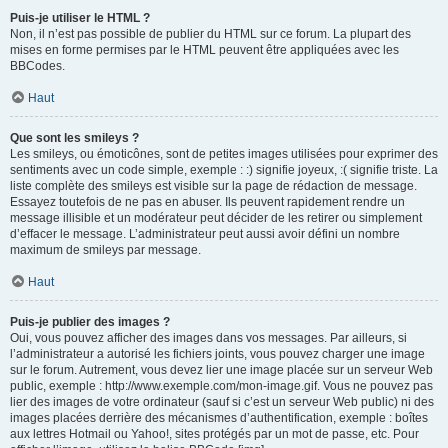
Puis-je utiliser le HTML ?
Non, il n’est pas possible de publier du HTML sur ce forum. La plupart des
mises en forme permises par le HTML peuvent être appliquées avec les
BBCodes.
Haut
Que sont les smileys ?
Les smileys, ou émoticônes, sont de petites images utilisées pour exprimer des
sentiments avec un code simple, exemple : :) signifie joyeux, :( signifie triste. La
liste complète des smileys est visible sur la page de rédaction de message.
Essayez toutefois de ne pas en abuser. Ils peuvent rapidement rendre un
message illisible et un modérateur peut décider de les retirer ou simplement
d’effacer le message. L’administrateur peut aussi avoir défini un nombre
maximum de smileys par message.
Haut
Puis-je publier des images ?
Oui, vous pouvez afficher des images dans vos messages. Par ailleurs, si
l’administrateur a autorisé les fichiers joints, vous pouvez charger une image
sur le forum. Autrement, vous devez lier une image placée sur un serveur Web
public, exemple : http://www.exemple.com/mon-image.gif. Vous ne pouvez pas
lier des images de votre ordinateur (sauf si c’est un serveur Web public) ni des
images placées derrière des mécanismes d’authentification, exemple : boîtes
aux lettres Hotmail ou Yahoo!, sites protégés par un mot de passe, etc. Pour