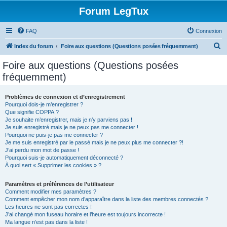
Forum LegTux
FAQ
Connexion
R
Index du forum
Foire aux questions (Questions posées fréquemment)
e
Foire aux questions (Questions posées
c
fréquemment)
h
e
Problèmes de connexion et d’enregistrement
Pourquoi dois-je m’enregistrer ?
r
Que signifie COPPA ?
c
Je souhaite m’enregistrer, mais je n’y parviens pas !
Je suis enregistré mais je ne peux pas me connecter !
h
Pourquoi ne puis-je pas me connecter ?
Je me suis enregistré par le passé mais je ne peux plus me connecter ?!
e
J’ai perdu mon mot de passe !
r
Pourquoi suis-je automatiquement déconnecté ?
À quoi sert « Supprimer les cookies » ?
Paramètres et préférences de l’utilisateur
Comment modifier mes paramètres ?
Comment empêcher mon nom d’apparaître dans la liste des membres connectés ?
Les heures ne sont pas correctes !
J’ai changé mon fuseau horaire et l’heure est toujours incorrecte !
Ma langue n’est pas dans la liste !