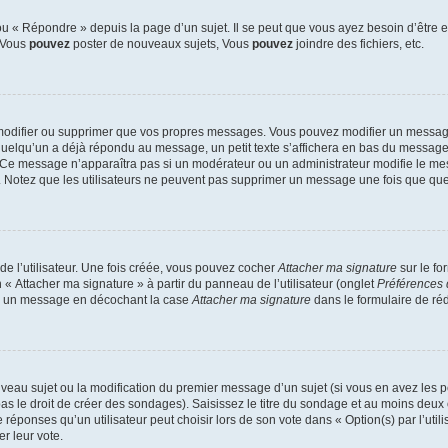
 « Répondre » depuis la page d’un sujet. Il se peut que vous ayez besoin d’être e
: Vous
pouvez
poster de nouveaux sujets, Vous
pouvez
joindre des fichiers, etc.
modifier ou supprimer que vos propres messages. Vous pouvez modifier un message
lqu’un a déjà répondu au message, un petit texte s’affichera en bas du message ind
n. Ce message n’apparaîtra pas si un modérateur ou un administrateur modifie le mes
ive. Notez que les utilisateurs ne peuvent pas supprimer un message une fois que qu
e l’utilisateur. Une fois créée, vous pouvez cocher
Attacher ma signature
sur le fo
 « Attacher ma signature » à partir du panneau de l’utilisateur (onglet
Préférences 
 à un message en décochant la case
Attacher ma signature
dans le formulaire de ré
ouveau sujet ou la modification du premier message d’un sujet (si vous en avez les p
 le droit de créer des sondages). Saisissez le titre du sondage et au moins deux o
onses qu’un utilisateur peut choisir lors de son vote dans « Option(s) par l’utilis
er leur vote.