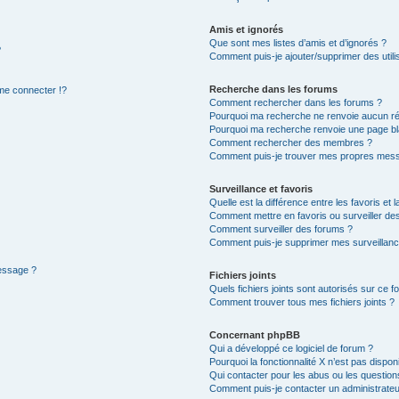
Amis et ignorés
Que sont mes listes d’amis et d’ignorés ?
?
Comment puis-je ajouter/supprimer des utilis
Recherche dans les forums
e connecter !?
Comment rechercher dans les forums ?
Pourquoi ma recherche ne renvoie aucun ré
Pourquoi ma recherche renvoie une page bl
Comment rechercher des membres ?
Comment puis-je trouver mes propres mess
Surveillance et favoris
Quelle est la différence entre les favoris et l
Comment mettre en favoris ou surveiller des
Comment surveiller des forums ?
Comment puis-je supprimer mes surveillanc
message ?
Fichiers joints
Quels fichiers joints sont autorisés sur ce f
Comment trouver tous mes fichiers joints ?
Concernant phpBB
Qui a développé ce logiciel de forum ?
Pourquoi la fonctionnalité X n’est pas dispon
Qui contacter pour les abus ou les questio
Comment puis-je contacter un administrateu