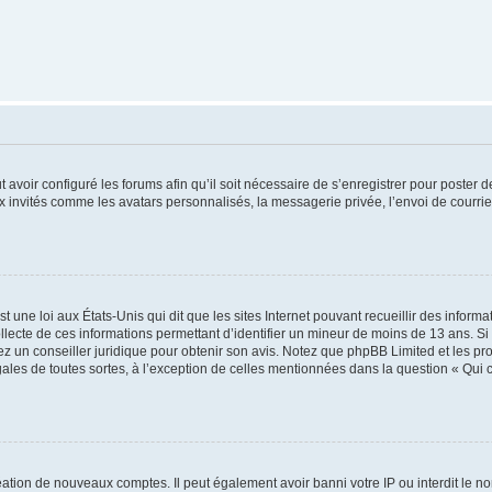
t avoir configuré les forums afin qu’il soit nécessaire de s’enregistrer pour poster
x invités comme les avatars personnalisés, la messagerie privée, l’envoi de courri
t une loi aux États-Unis qui dit que les sites Internet pouvant recueillir des infor
ollecte de ces informations permettant d’identifier un mineur de moins de 13 ans. S
tez un conseiller juridique pour obtenir son avis. Notez que phpBB Limited et les pr
gales de toutes sortes, à l’exception de celles mentionnées dans la question « Qui
réation de nouveaux comptes. Il peut également avoir banni votre IP ou interdit le no