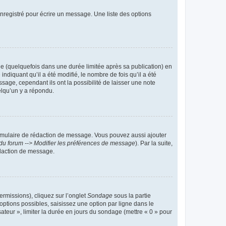
nregistré pour écrire un message. Une liste des options
 (quelquefois dans une durée limitée après sa publication) en
iquant qu’il a été modifié, le nombre de fois qu’il a été
sage, cependant ils ont la possibilité de laisser une note
elqu’un y a répondu.
rmulaire de rédaction de message. Vous pouvez aussi ajouter
du forum --> Modifier les préférences de message
). Par la suite,
daction de message.
ermissions), cliquez sur l’onglet
Sondage
sous la partie
ptions possibles, saisissez une option par ligne dans le
ateur », limiter la durée en jours du sondage (mettre « 0 » pour