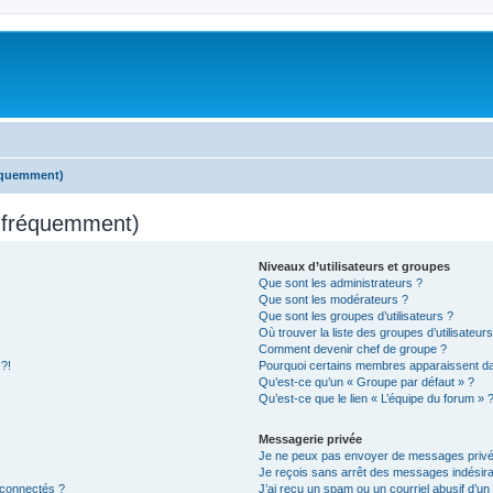
réquemment)
s fréquemment)
Niveaux d’utilisateurs et groupes
Que sont les administrateurs ?
Que sont les modérateurs ?
Que sont les groupes d’utilisateurs ?
Où trouver la liste des groupes d’utilisateur
Comment devenir chef de groupe ?
 ?!
Pourquoi certains membres apparaissent dan
Qu’est-ce qu’un « Groupe par défaut » ?
Qu’est-ce que le lien « L’équipe du forum » 
Messagerie privée
Je ne peux pas envoyer de messages privé
Je reçois sans arrêt des messages indésira
 connectés ?
J’ai reçu un spam ou un courriel abusif d’u