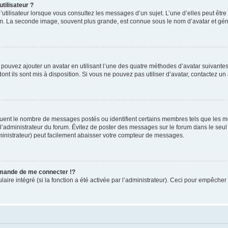
tilisateur ?
utilisateur lorsque vous consultez les messages d’un sujet. L’une d’elles peut êtr
rum. La seconde image, souvent plus grande, est connue sous le nom d’avatar et 
s pouvez ajouter un avatar en utilisant l’une des quatre méthodes d’avatar suivantes 
ont ils sont mis à disposition. Si vous ne pouvez pas utiliser d’avatar, contactez un
iquent le nombre de messages postés ou identifient certains membres tels que les 
ar l’administrateur du forum. Évitez de poster des messages sur le forum dans le seu
ministrateur) peut facilement abaisser votre compteur de messages.
mande de me connecter !?
re intégré (si la fonction a été activée par l’administrateur). Ceci pour empêcher l’u