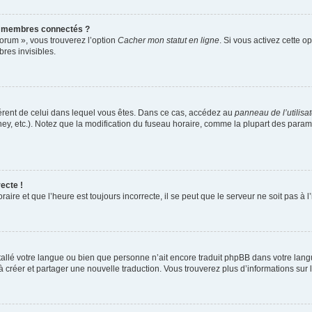
s membres connectés ?
forum », vous trouverez l’option
Cacher mon statut en ligne
. Si vous activez cette o
es invisibles.
ifférent de celui dans lequel vous êtes. Dans ce cas, accédez au
panneau de l’utilisa
ney, etc.). Notez que la modification du fuseau horaire, comme la plupart des para
ecte !
aire et que l’heure est toujours incorrecte, il se peut que le serveur ne soit pas à
installé votre langue ou bien que personne n’ait encore traduit phpBB dans votre l
s à créer et partager une nouvelle traduction. Vous trouverez plus d’informations sur l