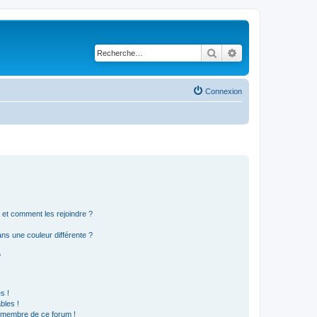
Rechercher
Recherche avancé
Connexion
s et comment les rejoindre ?
s une couleur différente ?
?
s !
bles !
n membre de ce forum !