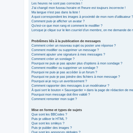
Les heures ne sont pas correctes !
J’ai changé mon fuseau horaire et l’heure est toujours incorrecte !
Ma langue n’est pas dans la liste !
A quoi correspondent les images à proximité de mon nom d’utilisateur 
Comment puis-je afficher un avatar ?
Qu’est-ce que mon rang et comment le modifier ?
Lorsque je clique sur le lien
courriel
d’un membre, on me demande de m
Problèmes liés à la publication de messages
Comment créer un nouveau sujet ou poster une réponse ?
Comment modifier ou supprimer un message ?
Comment ajouter une signature à mes messages ?
Comment créer un sondage ?
Pourquoi ne puis-je pas ajouter plus d’options à mon sondage ?
Comment modifier ou supprimer un sondage ?
Pourquoi ne puis-je pas accéder à un forum ?
Pourquoi ne puis-je pas joindre des fichiers à mon message ?
Pourquoi ai-je reçu un avertissement ?
Comment rapporter des messages à un modérateur ?
À quoi sert le bouton « Sauvegarder » dans la page de rédaction de 
Pourquoi mon message doit être validé ?
Comment remonter mon sujet ?
Mise en forme et types de sujets
Que sont les BBCodes ?
Puis-je utiliser le HTML ?
Que sont les smileys ?
Puis-je publier des images ?
Que sont les annonces globales ?