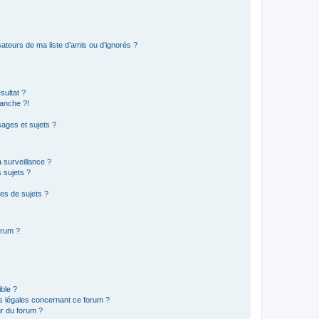
ateurs de ma liste d’amis ou d’ignorés ?
sultat ?
anche ?!
ages et sujets ?
a surveillance ?
 sujets ?
es de sujets ?
orum ?
ible ?
ns légales concernant ce forum ?
r du forum ?