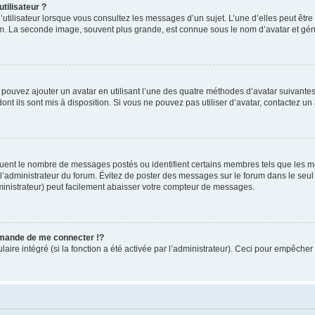
tilisateur ?
utilisateur lorsque vous consultez les messages d’un sujet. L’une d’elles peut êtr
rum. La seconde image, souvent plus grande, est connue sous le nom d’avatar et 
s pouvez ajouter un avatar en utilisant l’une des quatre méthodes d’avatar suivantes 
ont ils sont mis à disposition. Si vous ne pouvez pas utiliser d’avatar, contactez un
iquent le nombre de messages postés ou identifient certains membres tels que les 
ar l’administrateur du forum. Évitez de poster des messages sur le forum dans le seu
ministrateur) peut facilement abaisser votre compteur de messages.
mande de me connecter !?
re intégré (si la fonction a été activée par l’administrateur). Ceci pour empêcher l’u