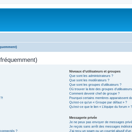
réquemment)
s fréquemment)
Niveaux d’utilisateurs et groupes
Que sont les administrateurs ?
Que sont les modérateurs ?
Que sont les groupes d’utilisateurs ?
Où trouver la liste des groupes d’utilisateur
Comment devenir chef de groupe ?
 ?!
Pourquoi certains membres apparaissent dan
Qu’est-ce qu’un « Groupe par défaut » ?
Qu’est-ce que le lien « L’équipe du forum » 
Messagerie privée
Je ne peux pas envoyer de messages privé
Je reçois sans arrêt des messages indésira
 connectés ?
J’ai reçu un spam ou un courriel abusif d’u