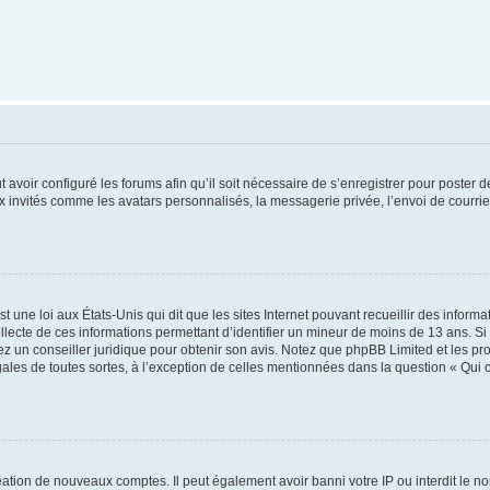
t avoir configuré les forums afin qu’il soit nécessaire de s’enregistrer pour poster
x invités comme les avatars personnalisés, la messagerie privée, l’envoi de courri
t une loi aux États-Unis qui dit que les sites Internet pouvant recueillir des infor
ollecte de ces informations permettant d’identifier un mineur de moins de 13 ans. S
tez un conseiller juridique pour obtenir son avis. Notez que phpBB Limited et les pr
gales de toutes sortes, à l’exception de celles mentionnées dans la question « Qui
réation de nouveaux comptes. Il peut également avoir banni votre IP ou interdit le no