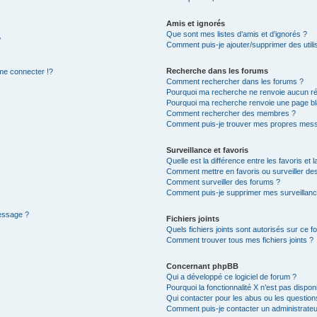
Amis et ignorés
Que sont mes listes d’amis et d’ignorés ?
?
Comment puis-je ajouter/supprimer des utilis
Recherche dans les forums
e connecter !?
Comment rechercher dans les forums ?
Pourquoi ma recherche ne renvoie aucun ré
Pourquoi ma recherche renvoie une page bl
Comment rechercher des membres ?
Comment puis-je trouver mes propres mess
Surveillance et favoris
Quelle est la différence entre les favoris et l
Comment mettre en favoris ou surveiller des
Comment surveiller des forums ?
Comment puis-je supprimer mes surveillanc
message ?
Fichiers joints
Quels fichiers joints sont autorisés sur ce f
Comment trouver tous mes fichiers joints ?
Concernant phpBB
Qui a développé ce logiciel de forum ?
Pourquoi la fonctionnalité X n’est pas dispon
Qui contacter pour les abus ou les questio
Comment puis-je contacter un administrateu