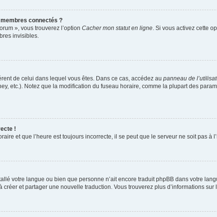
s membres connectés ?
forum », vous trouverez l’option
Cacher mon statut en ligne
. Si vous activez cette o
es invisibles.
ifférent de celui dans lequel vous êtes. Dans ce cas, accédez au
panneau de l’utilisa
ney, etc.). Notez que la modification du fuseau horaire, comme la plupart des para
ecte !
aire et que l’heure est toujours incorrecte, il se peut que le serveur ne soit pas à
installé votre langue ou bien que personne n’ait encore traduit phpBB dans votre l
s à créer et partager une nouvelle traduction. Vous trouverez plus d’informations sur l