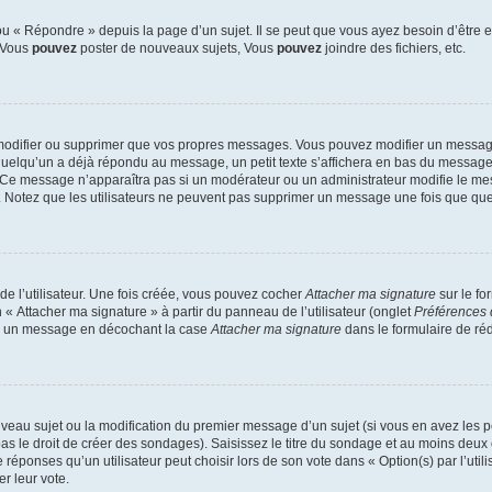
 « Répondre » depuis la page d’un sujet. Il se peut que vous ayez besoin d’être e
: Vous
pouvez
poster de nouveaux sujets, Vous
pouvez
joindre des fichiers, etc.
modifier ou supprimer que vos propres messages. Vous pouvez modifier un message
lqu’un a déjà répondu au message, un petit texte s’affichera en bas du message ind
n. Ce message n’apparaîtra pas si un modérateur ou un administrateur modifie le mes
ive. Notez que les utilisateurs ne peuvent pas supprimer un message une fois que qu
e l’utilisateur. Une fois créée, vous pouvez cocher
Attacher ma signature
sur le fo
 « Attacher ma signature » à partir du panneau de l’utilisateur (onglet
Préférences 
 à un message en décochant la case
Attacher ma signature
dans le formulaire de ré
ouveau sujet ou la modification du premier message d’un sujet (si vous en avez les p
 le droit de créer des sondages). Saisissez le titre du sondage et au moins deux o
onses qu’un utilisateur peut choisir lors de son vote dans « Option(s) par l’utilis
er leur vote.