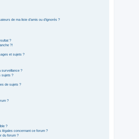
ateurs de ma liste d’amis ou d’ignorés ?
sultat ?
anche ?!
ages et sujets ?
a surveillance ?
 sujets ?
es de sujets ?
orum ?
ible ?
ns légales concernant ce forum ?
r du forum ?