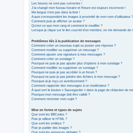
Les heures ne sont pas correctes !
J’ai changé mon fuseau horaire et l’heure est toujours incorrecte !
Ma langue n’est pas dans la liste !
A quoi correspondent les images à proximité de mon nom d’utilisateur 
Comment puis-je afficher un avatar ?
Qu’est-ce que mon rang et comment le modifier ?
Lorsque je clique sur le lien
courriel
d’un membre, on me demande de m
Problèmes liés à la publication de messages
Comment créer un nouveau sujet ou poster une réponse ?
Comment modifier ou supprimer un message ?
Comment ajouter une signature à mes messages ?
Comment créer un sondage ?
Pourquoi ne puis-je pas ajouter plus d’options à mon sondage ?
Comment modifier ou supprimer un sondage ?
Pourquoi ne puis-je pas accéder à un forum ?
Pourquoi ne puis-je pas joindre des fichiers à mon message ?
Pourquoi ai-je reçu un avertissement ?
Comment rapporter des messages à un modérateur ?
À quoi sert le bouton « Sauvegarder » dans la page de rédaction de 
Pourquoi mon message doit être validé ?
Comment remonter mon sujet ?
Mise en forme et types de sujets
Que sont les BBCodes ?
Puis-je utiliser le HTML ?
Que sont les smileys ?
Puis-je publier des images ?
Que sont les annonces globales ?