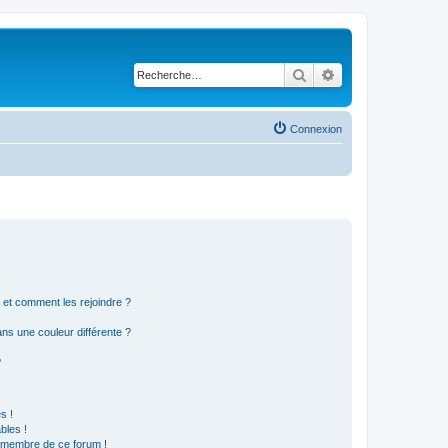
Rechercher
Recherche avancé
Connexion
s et comment les rejoindre ?
s une couleur différente ?
?
s !
bles !
n membre de ce forum !