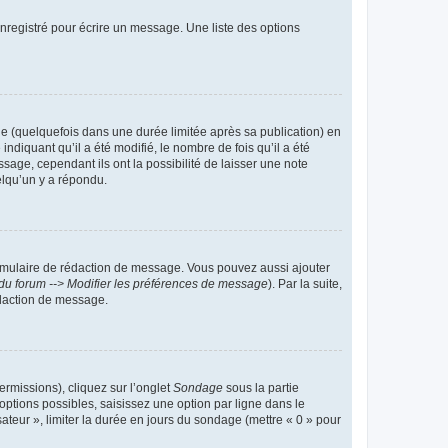
nregistré pour écrire un message. Une liste des options
 (quelquefois dans une durée limitée après sa publication) en
iquant qu’il a été modifié, le nombre de fois qu’il a été
sage, cependant ils ont la possibilité de laisser une note
elqu’un y a répondu.
rmulaire de rédaction de message. Vous pouvez aussi ajouter
du forum --> Modifier les préférences de message
). Par la suite,
daction de message.
ermissions), cliquez sur l’onglet
Sondage
sous la partie
ptions possibles, saisissez une option par ligne dans le
ateur », limiter la durée en jours du sondage (mettre « 0 » pour