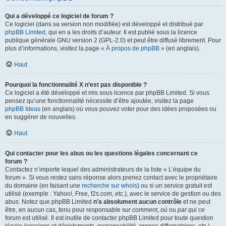
Qui a développé ce logiciel de forum ?
Ce logiciel (dans sa version non modifiée) est développé et distribué par
phpBB Limited
, qui en a les droits d’auteur. Il est publié sous la licence
publique générale GNU version 2 (GPL-2.0) et peut être diffusé librement. Pour
plus d’informations, visitez la page «
À propos de phpBB
» (en anglais).
Haut
Pourquoi la fonctionnalité X n’est pas disponible ?
Ce logiciel a été développé et mis sous licence par phpBB Limited. Si vous
pensez qu’une fonctionnalité nécessite d’être ajoutée, visitez la page
phpBB Ideas
(en anglais) où vous pouvez voter pour des idées proposées ou
en suggérer de nouvelles.
Haut
Qui contacter pour les abus ou les questions légales concernant ce
forum ?
Contactez n’importe lequel des administrateurs de la liste « L’équipe du
forum ». Si vous restez sans réponse alors prenez contact avec le propriétaire
du domaine (en faisant une
recherche sur whois
) ou si un service gratuit est
utilisé (exemple : Yahoo!, Free, f2s.com, etc.), avec le service de gestion ou des
abus. Notez que phpBB Limited
n’a absolument aucun contrôle
et ne peut
être, en aucun cas, tenu pour responsable sur
comment
,
où
ou
par qui
ce
forum est utilisé. Il est inutile de contacter phpBB Limited pour toute question