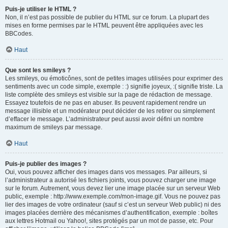
Puis-je utiliser le HTML ?
Non, il n’est pas possible de publier du HTML sur ce forum. La plupart des
mises en forme permises par le HTML peuvent être appliquées avec les
BBCodes.
Haut
Que sont les smileys ?
Les smileys, ou émoticônes, sont de petites images utilisées pour exprimer des
sentiments avec un code simple, exemple : :) signifie joyeux, :( signifie triste. La
liste complète des smileys est visible sur la page de rédaction de message.
Essayez toutefois de ne pas en abuser. Ils peuvent rapidement rendre un
message illisible et un modérateur peut décider de les retirer ou simplement
d’effacer le message. L’administrateur peut aussi avoir défini un nombre
maximum de smileys par message.
Haut
Puis-je publier des images ?
Oui, vous pouvez afficher des images dans vos messages. Par ailleurs, si
l’administrateur a autorisé les fichiers joints, vous pouvez charger une image
sur le forum. Autrement, vous devez lier une image placée sur un serveur Web
public, exemple : http://www.exemple.com/mon-image.gif. Vous ne pouvez pas
lier des images de votre ordinateur (sauf si c’est un serveur Web public) ni des
images placées derrière des mécanismes d’authentification, exemple : boîtes
aux lettres Hotmail ou Yahoo!, sites protégés par un mot de passe, etc. Pour