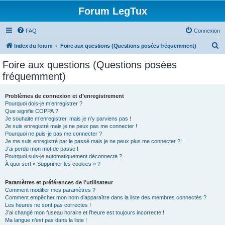
Forum LegTux
FAQ
Connexion
R
Index du forum
Foire aux questions (Questions posées fréquemment)
e
Foire aux questions (Questions posées
c
fréquemment)
h
e
Problèmes de connexion et d’enregistrement
Pourquoi dois-je m’enregistrer ?
r
Que signifie COPPA ?
c
Je souhaite m’enregistrer, mais je n’y parviens pas !
Je suis enregistré mais je ne peux pas me connecter !
h
Pourquoi ne puis-je pas me connecter ?
Je me suis enregistré par le passé mais je ne peux plus me connecter ?!
e
J’ai perdu mon mot de passe !
r
Pourquoi suis-je automatiquement déconnecté ?
À quoi sert « Supprimer les cookies » ?
Paramètres et préférences de l’utilisateur
Comment modifier mes paramètres ?
Comment empêcher mon nom d’apparaître dans la liste des membres connectés ?
Les heures ne sont pas correctes !
J’ai changé mon fuseau horaire et l’heure est toujours incorrecte !
Ma langue n’est pas dans la liste !