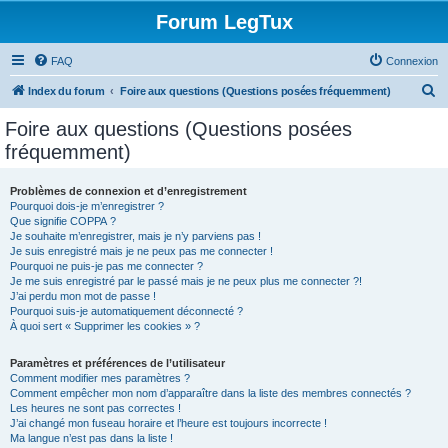
Forum LegTux
FAQ
Connexion
R
Index du forum
Foire aux questions (Questions posées fréquemment)
e
Foire aux questions (Questions posées
c
fréquemment)
h
e
Problèmes de connexion et d’enregistrement
Pourquoi dois-je m’enregistrer ?
r
Que signifie COPPA ?
c
Je souhaite m’enregistrer, mais je n’y parviens pas !
Je suis enregistré mais je ne peux pas me connecter !
h
Pourquoi ne puis-je pas me connecter ?
Je me suis enregistré par le passé mais je ne peux plus me connecter ?!
e
J’ai perdu mon mot de passe !
r
Pourquoi suis-je automatiquement déconnecté ?
À quoi sert « Supprimer les cookies » ?
Paramètres et préférences de l’utilisateur
Comment modifier mes paramètres ?
Comment empêcher mon nom d’apparaître dans la liste des membres connectés ?
Les heures ne sont pas correctes !
J’ai changé mon fuseau horaire et l’heure est toujours incorrecte !
Ma langue n’est pas dans la liste !