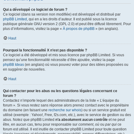
Qui a développé ce logiciel de forum ?
Ce logiciel (dans sa version non modifiée) est développé et distribué par
phpBB Limited
, qui en a les droits d’auteur. Il est publié sous la licence
publique générale GNU version 2 (GPL-2.0) et peut être diffusé librement. Pour
plus d’informations, visitez la page «
À propos de phpBB
» (en anglais).
Haut
Pourquoi la fonctionnalité X n’est pas disponible ?
Ce logiciel a été développé et mis sous licence par phpBB Limited. Si vous
pensez qu’une fonctionnalité nécessite d’être ajoutée, visitez la page
phpBB Ideas
(en anglais) où vous pouvez voter pour des idées proposées ou
en suggérer de nouvelles.
Haut
Qui contacter pour les abus ou les questions légales concernant ce
forum ?
Contactez n’importe lequel des administrateurs de la liste « L’équipe du
forum ». Si vous restez sans réponse alors prenez contact avec le propriétaire
du domaine (en faisant une
recherche sur whois
) ou si un service gratuit est
utilisé (exemple : Yahoo!, Free, f2s.com, etc.), avec le service de gestion ou des
abus. Notez que phpBB Limited
n’a absolument aucun contrôle
et ne peut
être, en aucun cas, tenu pour responsable sur
comment
,
où
ou
par qui
ce
forum est utilisé. Il est inutile de contacter phpBB Limited pour toute question