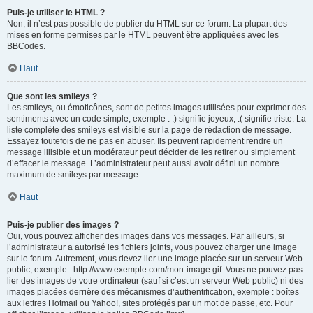
Puis-je utiliser le HTML ?
Non, il n’est pas possible de publier du HTML sur ce forum. La plupart des
mises en forme permises par le HTML peuvent être appliquées avec les
BBCodes.
Haut
Que sont les smileys ?
Les smileys, ou émoticônes, sont de petites images utilisées pour exprimer des
sentiments avec un code simple, exemple : :) signifie joyeux, :( signifie triste. La
liste complète des smileys est visible sur la page de rédaction de message.
Essayez toutefois de ne pas en abuser. Ils peuvent rapidement rendre un
message illisible et un modérateur peut décider de les retirer ou simplement
d’effacer le message. L’administrateur peut aussi avoir défini un nombre
maximum de smileys par message.
Haut
Puis-je publier des images ?
Oui, vous pouvez afficher des images dans vos messages. Par ailleurs, si
l’administrateur a autorisé les fichiers joints, vous pouvez charger une image
sur le forum. Autrement, vous devez lier une image placée sur un serveur Web
public, exemple : http://www.exemple.com/mon-image.gif. Vous ne pouvez pas
lier des images de votre ordinateur (sauf si c’est un serveur Web public) ni des
images placées derrière des mécanismes d’authentification, exemple : boîtes
aux lettres Hotmail ou Yahoo!, sites protégés par un mot de passe, etc. Pour