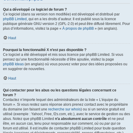
Qui a développé ce logiciel de forum ?
Ce logiciel (dans sa version non modifiée) est développé et distribué par
phpBB Limited
, qui en a les droits d’auteur. Il est publié sous la licence
publique générale GNU version 2 (GPL-2.0) et peut être diffusé librement. Pour
plus d’informations, visitez la page «
À propos de phpBB
» (en anglais).
Haut
Pourquoi la fonctionnalité X n’est pas disponible ?
Ce logiciel a été développé et mis sous licence par phpBB Limited. Si vous
pensez qu’une fonctionnalité nécessite d’être ajoutée, visitez la page
phpBB Ideas
(en anglais) où vous pouvez voter pour des idées proposées ou
en suggérer de nouvelles.
Haut
Qui contacter pour les abus ou les questions légales concernant ce
forum ?
Contactez n’importe lequel des administrateurs de la liste « L’équipe du
forum ». Si vous restez sans réponse alors prenez contact avec le propriétaire
du domaine (en faisant une
recherche sur whois
) ou si un service gratuit est
utilisé (exemple : Yahoo!, Free, f2s.com, etc.), avec le service de gestion ou des
abus. Notez que phpBB Limited
n’a absolument aucun contrôle
et ne peut
être, en aucun cas, tenu pour responsable sur
comment
,
où
ou
par qui
ce
forum est utilisé. Il est inutile de contacter phpBB Limited pour toute question