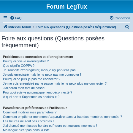
Forum LegTux
FAQ
Connexion
R
Index du forum
Foire aux questions (Questions posées fréquemment)
e
Foire aux questions (Questions posées
c
fréquemment)
h
e
Problèmes de connexion et d’enregistrement
Pourquoi dois-je m’enregistrer ?
r
Que signifie COPPA ?
c
Je souhaite m’enregistrer, mais je n’y parviens pas !
Je suis enregistré mais je ne peux pas me connecter !
h
Pourquoi ne puis-je pas me connecter ?
Je me suis enregistré par le passé mais je ne peux plus me connecter ?!
e
J’ai perdu mon mot de passe !
r
Pourquoi suis-je automatiquement déconnecté ?
À quoi sert « Supprimer les cookies » ?
Paramètres et préférences de l’utilisateur
Comment modifier mes paramètres ?
Comment empêcher mon nom d’apparaître dans la liste des membres connectés ?
Les heures ne sont pas correctes !
J’ai changé mon fuseau horaire et l’heure est toujours incorrecte !
Ma langue n’est pas dans la liste !