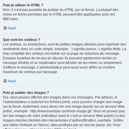
Puis-je utiliser le HTML ?
Non, il n’est pas possible de publier du HTML sur ce forum. La plupart des
mises en forme permises par le HTML peuvent être appliquées avec les
BBCodes.
Haut
Que sont les smileys ?
Les smileys, ou émoticônes, sont de petites images utilisées pour exprimer des
sentiments avec un code simple, exemple : :) signifie joyeux, :( signifie triste. La
liste complète des smileys est visible sur la page de rédaction de message.
Essayez toutefois de ne pas en abuser. Ils peuvent rapidement rendre un
message illisible et un modérateur peut décider de les retirer ou simplement
d’effacer le message. L’administrateur peut aussi avoir défini un nombre
maximum de smileys par message.
Haut
Puis-je publier des images ?
Oui, vous pouvez afficher des images dans vos messages. Par ailleurs, si
l’administrateur a autorisé les fichiers joints, vous pouvez charger une image
sur le forum. Autrement, vous devez lier une image placée sur un serveur Web
public, exemple : http://www.exemple.com/mon-image.gif. Vous ne pouvez pas
lier des images de votre ordinateur (sauf si c’est un serveur Web public) ni des
images placées derrière des mécanismes d’authentification, exemple : boîtes
aux lettres Hotmail ou Yahoo!, sites protégés par un mot de passe, etc. Pour