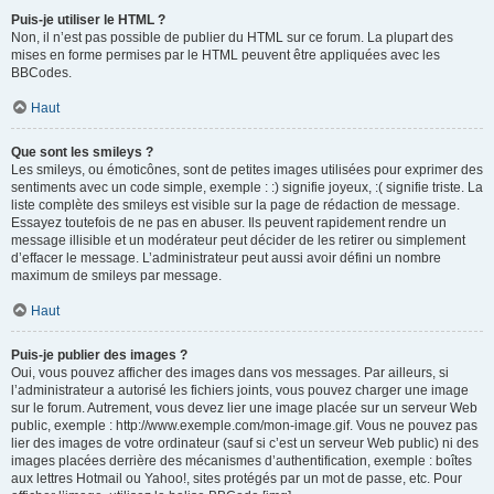
Puis-je utiliser le HTML ?
Non, il n’est pas possible de publier du HTML sur ce forum. La plupart des
mises en forme permises par le HTML peuvent être appliquées avec les
BBCodes.
Haut
Que sont les smileys ?
Les smileys, ou émoticônes, sont de petites images utilisées pour exprimer des
sentiments avec un code simple, exemple : :) signifie joyeux, :( signifie triste. La
liste complète des smileys est visible sur la page de rédaction de message.
Essayez toutefois de ne pas en abuser. Ils peuvent rapidement rendre un
message illisible et un modérateur peut décider de les retirer ou simplement
d’effacer le message. L’administrateur peut aussi avoir défini un nombre
maximum de smileys par message.
Haut
Puis-je publier des images ?
Oui, vous pouvez afficher des images dans vos messages. Par ailleurs, si
l’administrateur a autorisé les fichiers joints, vous pouvez charger une image
sur le forum. Autrement, vous devez lier une image placée sur un serveur Web
public, exemple : http://www.exemple.com/mon-image.gif. Vous ne pouvez pas
lier des images de votre ordinateur (sauf si c’est un serveur Web public) ni des
images placées derrière des mécanismes d’authentification, exemple : boîtes
aux lettres Hotmail ou Yahoo!, sites protégés par un mot de passe, etc. Pour