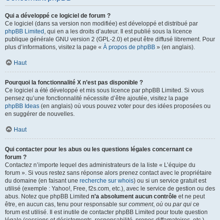
Qui a développé ce logiciel de forum ?
Ce logiciel (dans sa version non modifiée) est développé et distribué par
phpBB Limited
, qui en a les droits d’auteur. Il est publié sous la licence
publique générale GNU version 2 (GPL-2.0) et peut être diffusé librement. Pour
plus d’informations, visitez la page «
À propos de phpBB
» (en anglais).
Haut
Pourquoi la fonctionnalité X n’est pas disponible ?
Ce logiciel a été développé et mis sous licence par phpBB Limited. Si vous
pensez qu’une fonctionnalité nécessite d’être ajoutée, visitez la page
phpBB Ideas
(en anglais) où vous pouvez voter pour des idées proposées ou
en suggérer de nouvelles.
Haut
Qui contacter pour les abus ou les questions légales concernant ce
forum ?
Contactez n’importe lequel des administrateurs de la liste « L’équipe du
forum ». Si vous restez sans réponse alors prenez contact avec le propriétaire
du domaine (en faisant une
recherche sur whois
) ou si un service gratuit est
utilisé (exemple : Yahoo!, Free, f2s.com, etc.), avec le service de gestion ou des
abus. Notez que phpBB Limited
n’a absolument aucun contrôle
et ne peut
être, en aucun cas, tenu pour responsable sur
comment
,
où
ou
par qui
ce
forum est utilisé. Il est inutile de contacter phpBB Limited pour toute question