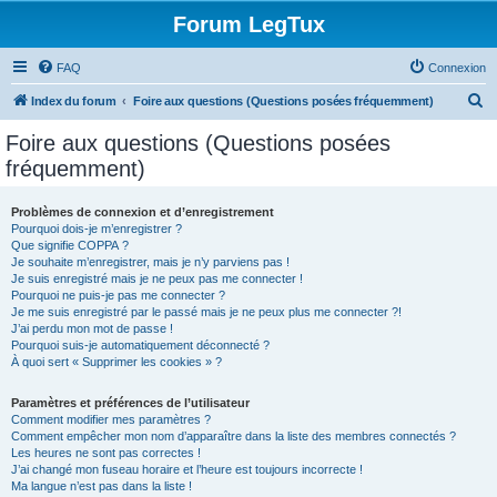
Forum LegTux
FAQ
Connexion
R
Index du forum
Foire aux questions (Questions posées fréquemment)
e
Foire aux questions (Questions posées
c
fréquemment)
h
e
Problèmes de connexion et d’enregistrement
Pourquoi dois-je m’enregistrer ?
r
Que signifie COPPA ?
c
Je souhaite m’enregistrer, mais je n’y parviens pas !
Je suis enregistré mais je ne peux pas me connecter !
h
Pourquoi ne puis-je pas me connecter ?
Je me suis enregistré par le passé mais je ne peux plus me connecter ?!
e
J’ai perdu mon mot de passe !
r
Pourquoi suis-je automatiquement déconnecté ?
À quoi sert « Supprimer les cookies » ?
Paramètres et préférences de l’utilisateur
Comment modifier mes paramètres ?
Comment empêcher mon nom d’apparaître dans la liste des membres connectés ?
Les heures ne sont pas correctes !
J’ai changé mon fuseau horaire et l’heure est toujours incorrecte !
Ma langue n’est pas dans la liste !