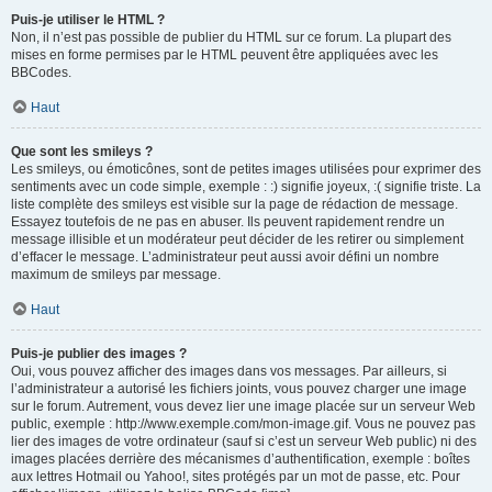
Puis-je utiliser le HTML ?
Non, il n’est pas possible de publier du HTML sur ce forum. La plupart des
mises en forme permises par le HTML peuvent être appliquées avec les
BBCodes.
Haut
Que sont les smileys ?
Les smileys, ou émoticônes, sont de petites images utilisées pour exprimer des
sentiments avec un code simple, exemple : :) signifie joyeux, :( signifie triste. La
liste complète des smileys est visible sur la page de rédaction de message.
Essayez toutefois de ne pas en abuser. Ils peuvent rapidement rendre un
message illisible et un modérateur peut décider de les retirer ou simplement
d’effacer le message. L’administrateur peut aussi avoir défini un nombre
maximum de smileys par message.
Haut
Puis-je publier des images ?
Oui, vous pouvez afficher des images dans vos messages. Par ailleurs, si
l’administrateur a autorisé les fichiers joints, vous pouvez charger une image
sur le forum. Autrement, vous devez lier une image placée sur un serveur Web
public, exemple : http://www.exemple.com/mon-image.gif. Vous ne pouvez pas
lier des images de votre ordinateur (sauf si c’est un serveur Web public) ni des
images placées derrière des mécanismes d’authentification, exemple : boîtes
aux lettres Hotmail ou Yahoo!, sites protégés par un mot de passe, etc. Pour