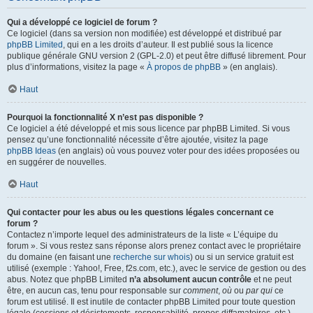
Qui a développé ce logiciel de forum ?
Ce logiciel (dans sa version non modifiée) est développé et distribué par
phpBB Limited
, qui en a les droits d’auteur. Il est publié sous la licence
publique générale GNU version 2 (GPL-2.0) et peut être diffusé librement. Pour
plus d’informations, visitez la page «
À propos de phpBB
» (en anglais).
Haut
Pourquoi la fonctionnalité X n’est pas disponible ?
Ce logiciel a été développé et mis sous licence par phpBB Limited. Si vous
pensez qu’une fonctionnalité nécessite d’être ajoutée, visitez la page
phpBB Ideas
(en anglais) où vous pouvez voter pour des idées proposées ou
en suggérer de nouvelles.
Haut
Qui contacter pour les abus ou les questions légales concernant ce
forum ?
Contactez n’importe lequel des administrateurs de la liste « L’équipe du
forum ». Si vous restez sans réponse alors prenez contact avec le propriétaire
du domaine (en faisant une
recherche sur whois
) ou si un service gratuit est
utilisé (exemple : Yahoo!, Free, f2s.com, etc.), avec le service de gestion ou des
abus. Notez que phpBB Limited
n’a absolument aucun contrôle
et ne peut
être, en aucun cas, tenu pour responsable sur
comment
,
où
ou
par qui
ce
forum est utilisé. Il est inutile de contacter phpBB Limited pour toute question