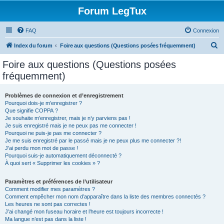
Forum LegTux
FAQ
Connexion
R
Index du forum
Foire aux questions (Questions posées fréquemment)
e
Foire aux questions (Questions posées
c
fréquemment)
h
e
Problèmes de connexion et d’enregistrement
Pourquoi dois-je m’enregistrer ?
r
Que signifie COPPA ?
c
Je souhaite m’enregistrer, mais je n’y parviens pas !
Je suis enregistré mais je ne peux pas me connecter !
h
Pourquoi ne puis-je pas me connecter ?
Je me suis enregistré par le passé mais je ne peux plus me connecter ?!
e
J’ai perdu mon mot de passe !
r
Pourquoi suis-je automatiquement déconnecté ?
À quoi sert « Supprimer les cookies » ?
Paramètres et préférences de l’utilisateur
Comment modifier mes paramètres ?
Comment empêcher mon nom d’apparaître dans la liste des membres connectés ?
Les heures ne sont pas correctes !
J’ai changé mon fuseau horaire et l’heure est toujours incorrecte !
Ma langue n’est pas dans la liste !