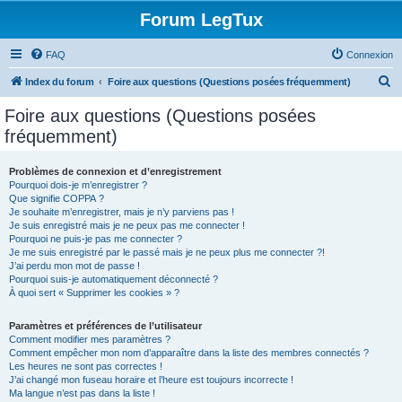
Forum LegTux
FAQ
Connexion
R
Index du forum
Foire aux questions (Questions posées fréquemment)
e
Foire aux questions (Questions posées
c
fréquemment)
h
e
Problèmes de connexion et d’enregistrement
Pourquoi dois-je m’enregistrer ?
r
Que signifie COPPA ?
c
Je souhaite m’enregistrer, mais je n’y parviens pas !
Je suis enregistré mais je ne peux pas me connecter !
h
Pourquoi ne puis-je pas me connecter ?
Je me suis enregistré par le passé mais je ne peux plus me connecter ?!
e
J’ai perdu mon mot de passe !
r
Pourquoi suis-je automatiquement déconnecté ?
À quoi sert « Supprimer les cookies » ?
Paramètres et préférences de l’utilisateur
Comment modifier mes paramètres ?
Comment empêcher mon nom d’apparaître dans la liste des membres connectés ?
Les heures ne sont pas correctes !
J’ai changé mon fuseau horaire et l’heure est toujours incorrecte !
Ma langue n’est pas dans la liste !