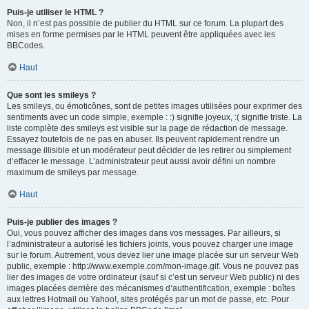
Puis-je utiliser le HTML ?
Non, il n’est pas possible de publier du HTML sur ce forum. La plupart des
mises en forme permises par le HTML peuvent être appliquées avec les
BBCodes.
Haut
Que sont les smileys ?
Les smileys, ou émoticônes, sont de petites images utilisées pour exprimer des
sentiments avec un code simple, exemple : :) signifie joyeux, :( signifie triste. La
liste complète des smileys est visible sur la page de rédaction de message.
Essayez toutefois de ne pas en abuser. Ils peuvent rapidement rendre un
message illisible et un modérateur peut décider de les retirer ou simplement
d’effacer le message. L’administrateur peut aussi avoir défini un nombre
maximum de smileys par message.
Haut
Puis-je publier des images ?
Oui, vous pouvez afficher des images dans vos messages. Par ailleurs, si
l’administrateur a autorisé les fichiers joints, vous pouvez charger une image
sur le forum. Autrement, vous devez lier une image placée sur un serveur Web
public, exemple : http://www.exemple.com/mon-image.gif. Vous ne pouvez pas
lier des images de votre ordinateur (sauf si c’est un serveur Web public) ni des
images placées derrière des mécanismes d’authentification, exemple : boîtes
aux lettres Hotmail ou Yahoo!, sites protégés par un mot de passe, etc. Pour