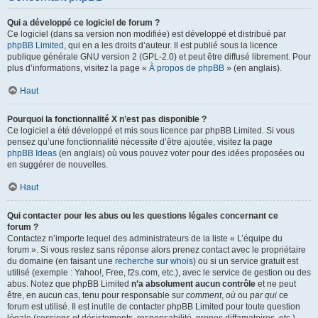
Qui a développé ce logiciel de forum ?
Ce logiciel (dans sa version non modifiée) est développé et distribué par
phpBB Limited
, qui en a les droits d’auteur. Il est publié sous la licence
publique générale GNU version 2 (GPL-2.0) et peut être diffusé librement. Pour
plus d’informations, visitez la page «
À propos de phpBB
» (en anglais).
Haut
Pourquoi la fonctionnalité X n’est pas disponible ?
Ce logiciel a été développé et mis sous licence par phpBB Limited. Si vous
pensez qu’une fonctionnalité nécessite d’être ajoutée, visitez la page
phpBB Ideas
(en anglais) où vous pouvez voter pour des idées proposées ou
en suggérer de nouvelles.
Haut
Qui contacter pour les abus ou les questions légales concernant ce
forum ?
Contactez n’importe lequel des administrateurs de la liste « L’équipe du
forum ». Si vous restez sans réponse alors prenez contact avec le propriétaire
du domaine (en faisant une
recherche sur whois
) ou si un service gratuit est
utilisé (exemple : Yahoo!, Free, f2s.com, etc.), avec le service de gestion ou des
abus. Notez que phpBB Limited
n’a absolument aucun contrôle
et ne peut
être, en aucun cas, tenu pour responsable sur
comment
,
où
ou
par qui
ce
forum est utilisé. Il est inutile de contacter phpBB Limited pour toute question