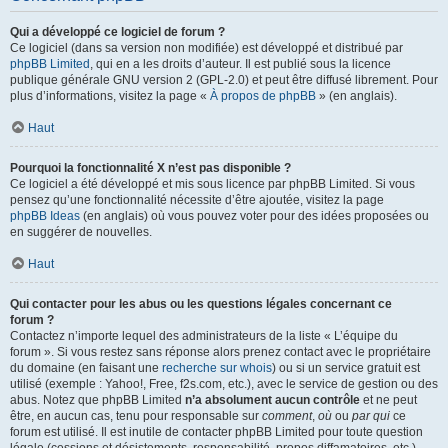
Qui a développé ce logiciel de forum ?
Ce logiciel (dans sa version non modifiée) est développé et distribué par
phpBB Limited
, qui en a les droits d’auteur. Il est publié sous la licence
publique générale GNU version 2 (GPL-2.0) et peut être diffusé librement. Pour
plus d’informations, visitez la page «
À propos de phpBB
» (en anglais).
Haut
Pourquoi la fonctionnalité X n’est pas disponible ?
Ce logiciel a été développé et mis sous licence par phpBB Limited. Si vous
pensez qu’une fonctionnalité nécessite d’être ajoutée, visitez la page
phpBB Ideas
(en anglais) où vous pouvez voter pour des idées proposées ou
en suggérer de nouvelles.
Haut
Qui contacter pour les abus ou les questions légales concernant ce
forum ?
Contactez n’importe lequel des administrateurs de la liste « L’équipe du
forum ». Si vous restez sans réponse alors prenez contact avec le propriétaire
du domaine (en faisant une
recherche sur whois
) ou si un service gratuit est
utilisé (exemple : Yahoo!, Free, f2s.com, etc.), avec le service de gestion ou des
abus. Notez que phpBB Limited
n’a absolument aucun contrôle
et ne peut
être, en aucun cas, tenu pour responsable sur
comment
,
où
ou
par qui
ce
forum est utilisé. Il est inutile de contacter phpBB Limited pour toute question