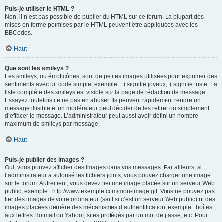
Puis-je utiliser le HTML ?
Non, il n’est pas possible de publier du HTML sur ce forum. La plupart des
mises en forme permises par le HTML peuvent être appliquées avec les
BBCodes.
Haut
Que sont les smileys ?
Les smileys, ou émoticônes, sont de petites images utilisées pour exprimer des
sentiments avec un code simple, exemple : :) signifie joyeux, :( signifie triste. La
liste complète des smileys est visible sur la page de rédaction de message.
Essayez toutefois de ne pas en abuser. Ils peuvent rapidement rendre un
message illisible et un modérateur peut décider de les retirer ou simplement
d’effacer le message. L’administrateur peut aussi avoir défini un nombre
maximum de smileys par message.
Haut
Puis-je publier des images ?
Oui, vous pouvez afficher des images dans vos messages. Par ailleurs, si
l’administrateur a autorisé les fichiers joints, vous pouvez charger une image
sur le forum. Autrement, vous devez lier une image placée sur un serveur Web
public, exemple : http://www.exemple.com/mon-image.gif. Vous ne pouvez pas
lier des images de votre ordinateur (sauf si c’est un serveur Web public) ni des
images placées derrière des mécanismes d’authentification, exemple : boîtes
aux lettres Hotmail ou Yahoo!, sites protégés par un mot de passe, etc. Pour