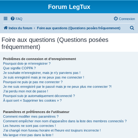
Forum LegTux
FAQ
Connexion
R
Index du forum
Foire aux questions (Questions posées fréquemment)
e
Foire aux questions (Questions posées
c
fréquemment)
h
e
Problèmes de connexion et d’enregistrement
Pourquoi dois-je m’enregistrer ?
r
Que signifie COPPA ?
c
Je souhaite m’enregistrer, mais je n’y parviens pas !
Je suis enregistré mais je ne peux pas me connecter !
h
Pourquoi ne puis-je pas me connecter ?
Je me suis enregistré par le passé mais je ne peux plus me connecter ?!
e
J’ai perdu mon mot de passe !
r
Pourquoi suis-je automatiquement déconnecté ?
À quoi sert « Supprimer les cookies » ?
Paramètres et préférences de l’utilisateur
Comment modifier mes paramètres ?
Comment empêcher mon nom d’apparaître dans la liste des membres connectés ?
Les heures ne sont pas correctes !
J’ai changé mon fuseau horaire et l’heure est toujours incorrecte !
Ma langue n’est pas dans la liste !