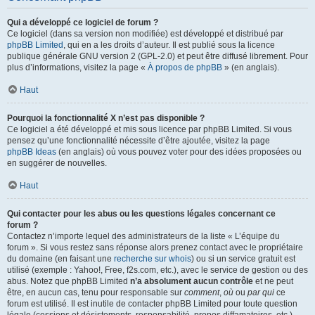
Qui a développé ce logiciel de forum ?
Ce logiciel (dans sa version non modifiée) est développé et distribué par
phpBB Limited
, qui en a les droits d’auteur. Il est publié sous la licence
publique générale GNU version 2 (GPL-2.0) et peut être diffusé librement. Pour
plus d’informations, visitez la page «
À propos de phpBB
» (en anglais).
Haut
Pourquoi la fonctionnalité X n’est pas disponible ?
Ce logiciel a été développé et mis sous licence par phpBB Limited. Si vous
pensez qu’une fonctionnalité nécessite d’être ajoutée, visitez la page
phpBB Ideas
(en anglais) où vous pouvez voter pour des idées proposées ou
en suggérer de nouvelles.
Haut
Qui contacter pour les abus ou les questions légales concernant ce
forum ?
Contactez n’importe lequel des administrateurs de la liste « L’équipe du
forum ». Si vous restez sans réponse alors prenez contact avec le propriétaire
du domaine (en faisant une
recherche sur whois
) ou si un service gratuit est
utilisé (exemple : Yahoo!, Free, f2s.com, etc.), avec le service de gestion ou des
abus. Notez que phpBB Limited
n’a absolument aucun contrôle
et ne peut
être, en aucun cas, tenu pour responsable sur
comment
,
où
ou
par qui
ce
forum est utilisé. Il est inutile de contacter phpBB Limited pour toute question