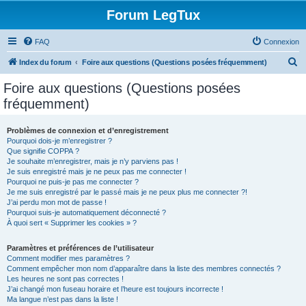
Forum LegTux
FAQ
Connexion
R
Index du forum
Foire aux questions (Questions posées fréquemment)
e
Foire aux questions (Questions posées
c
fréquemment)
h
e
Problèmes de connexion et d’enregistrement
Pourquoi dois-je m’enregistrer ?
r
Que signifie COPPA ?
c
Je souhaite m’enregistrer, mais je n’y parviens pas !
Je suis enregistré mais je ne peux pas me connecter !
h
Pourquoi ne puis-je pas me connecter ?
Je me suis enregistré par le passé mais je ne peux plus me connecter ?!
e
J’ai perdu mon mot de passe !
r
Pourquoi suis-je automatiquement déconnecté ?
À quoi sert « Supprimer les cookies » ?
Paramètres et préférences de l’utilisateur
Comment modifier mes paramètres ?
Comment empêcher mon nom d’apparaître dans la liste des membres connectés ?
Les heures ne sont pas correctes !
J’ai changé mon fuseau horaire et l’heure est toujours incorrecte !
Ma langue n’est pas dans la liste !