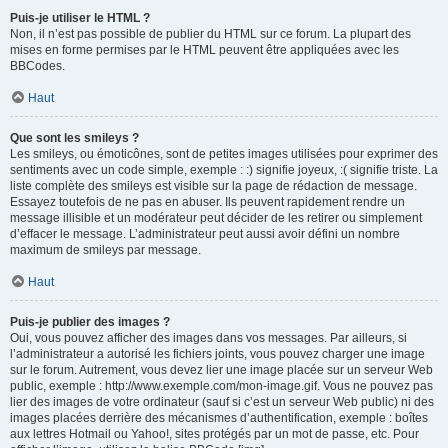
Puis-je utiliser le HTML ?
Non, il n’est pas possible de publier du HTML sur ce forum. La plupart des
mises en forme permises par le HTML peuvent être appliquées avec les
BBCodes.
Haut
Que sont les smileys ?
Les smileys, ou émoticônes, sont de petites images utilisées pour exprimer des
sentiments avec un code simple, exemple : :) signifie joyeux, :( signifie triste. La
liste complète des smileys est visible sur la page de rédaction de message.
Essayez toutefois de ne pas en abuser. Ils peuvent rapidement rendre un
message illisible et un modérateur peut décider de les retirer ou simplement
d’effacer le message. L’administrateur peut aussi avoir défini un nombre
maximum de smileys par message.
Haut
Puis-je publier des images ?
Oui, vous pouvez afficher des images dans vos messages. Par ailleurs, si
l’administrateur a autorisé les fichiers joints, vous pouvez charger une image
sur le forum. Autrement, vous devez lier une image placée sur un serveur Web
public, exemple : http://www.exemple.com/mon-image.gif. Vous ne pouvez pas
lier des images de votre ordinateur (sauf si c’est un serveur Web public) ni des
images placées derrière des mécanismes d’authentification, exemple : boîtes
aux lettres Hotmail ou Yahoo!, sites protégés par un mot de passe, etc. Pour